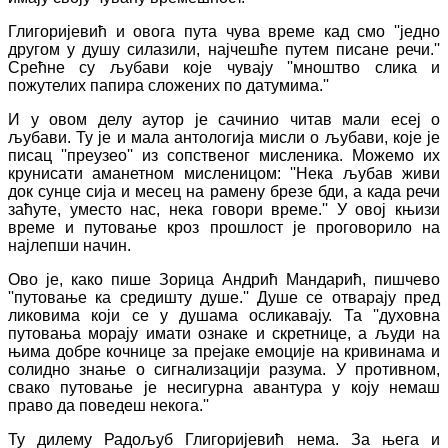
Глигоријевић и овога пута чува време кад смо ''једно
другом у душу силазили, најчешће путем писане речи.''
Срећне су љубави које чувају ''мноштво слика и
пожутелих папира сложених по датумима.''
И у овом делу аутор је сачинио читав мали есеј о
љубави. Ту је и мала антологија мисли о љубави, које је
писац ''преузео'' из сопственог мисленика. Можемо их
крунисати аманетном мисленицом: ''Нека љубав живи
док сунце сија и месец на рамену брезе бди, а када речи
заћуте, уместо нас, нека говори време.'' У овој књизи
време и путовање кроз прошлост је проговорило на
најлепши начин.
Ово је, како пише Зорица Андрић Мандарић, пишчево
''путовање ка средишту душе.'' Душе се отварају пред
ликовима који се у душама осликавају. Та ''духовна
путовања морају имати ознаке и скретнице, а људи на
њима добре кочнице за прејаке емоције на кривинама и
солидно знање о сигнализацији разума. У противном,
свако путовање је несигурна авантура у коју немаш
право да поведеш некога.''
Ту дилему Радољуб Глигоријевић нема. За њега и