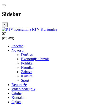
Sidebar
×
RTV Kuršumlija
07
pet
,
avg
Početna
Novosti
Društvo
Ekonomija i biznis
Politika
Hronika
Zabava
Kultura
Sport
Reportaže
Video nedeljnik
Čitulje
Kontakt
Oglasi