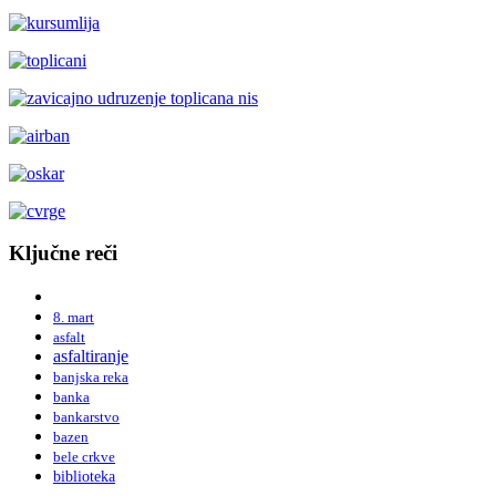
Ključne reči
8. mart
asfalt
asfaltiranje
banjska reka
banka
bankarstvo
bazen
bele crkve
biblioteka