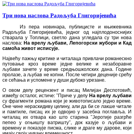
Три нова наслова Радољуба Глигоријевића
Из пера новинара, публицисте и књижевника
Радољуба Глигоријевића, једног од најплодоноснијих
стварала у Топлици, светло дана угледала су три нова
наслова:
На врелу љубави, Лепогорски жубори и Кад
самоћа живот исписује.
Највећу пажњу критике и читалаца привлачи романескно
путовање кроз време једне велике и незаборавне
љубави зачете у време средњошколских дана. Године
пролазе, а љубав не копни. После четири деценије срећу
се сећања и успомене у души дубоко урезане.
О овом делу рецензент и писац Милијан Деспотовић,
између осталог, истиче:
''
Приче у делу
На врелу љубави
су фрагменти романа који је животописало једно време.
Оне чине нераскидиву целину, али да би се лакше читале
и памтиле, писац их је одвојио у засебна поглавља. И
читалац их отвара као што старина ''Јеротије разгрће
пепео у огњишту ватришту'', док казује о љубави и
времену и показује писма, слике и драге му дарове, који
имају своју чувану времешност.