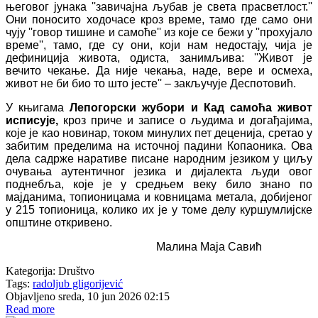
његовог јунака ''завичајна љубав је света прасветлост.''
Они поносито ходочасе кроз време, тамо где само они
чују ''говор тишине и самоће'' из које се бежи у ''прохујало
време'', тамо, где су они, који нам недостају, чија је
дефиниција живота, одиста, занимљива: ''Живот је
вечито чекање. Да није чекања, наде, вере и осмеха,
живот не би био то што јесте'' – закључује Деспотовић.
У књигама
Лепогорски жубори и Кад самоћа живот
исписује,
кроз приче и записе о људима и догађајима,
које је као новинар, током минулих пет деценија, сретао у
забитим пределима на источној падини Копаоника. Ова
дела садрже наративе писане народним језиком у циљу
очувања аутентичног језика и дијалекта људи овог
поднебља, које је у средњем веку било знано по
мајданима, топионицама и ковницама метала, добијеног
у 215 топионица, колико их је у томе делу куршумлијске
општине откривено.
Малина Маја Савић
Kategorija:
Društvo
Tags:
radoljub gligorijević
Objavljeno sreda, 10 jun 2026 02:15
Read more