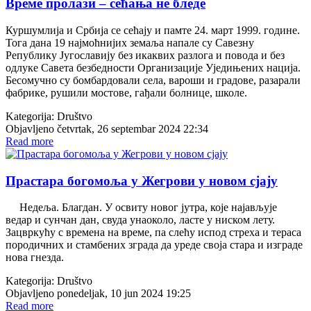
Време пролази – сећања не бледе
Куршумлија и Србија се сећају и памте 24. март 1999. године.
Тога дана 19 најмоћнијих земаља напале су Савезну
Републику Југославију без икаквих разлога и повода и без
одлуке Савета безбедности Организације Уједињених нација.
Бесомучно су бомбардовали села, вароши и градове, разарали
фабрике, рушили мостове, гађали болнице, школе.
Kategorija:
Društvo
Objavljeno četvrtak, 26 septembar 2024 22:34
Read more
Прастара богомоља у Жегрови у новом сјају
Недеља. Благдан. У освиту новог јутра, које најављује
ведар и сунчан дан, свуда унаоколо, ласте у ниском лету.
Зацвркућу с времена на време, па слећу испод стреха и тераса
породичних и стамбених зграда да уреде своја стара и изграде
нова гнезда.
Kategorija:
Društvo
Objavljeno ponedeljak, 10 jun 2024 19:25
Read more