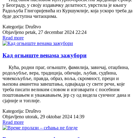
у Београду, у своју издавачку делатност, уврстила је књигу
Радољуба Глигоријевића из Куршумлије, која ускоро треба да
буде доступна читаоцима.
Kategorija:
Društvo
Objavljeno petak, 27 decembar 2024 22:24
Read more
Кад огњиште венама зажубори
Кућа, родни праг, огњиште, фамилија, завичај, отаџбина,
родољубље, вера, традиција, обичаји, љубав, судбина,
човекољубље, правда, образ, воља, скромност, преци и
њихова аманетна завештања, одвајкада су свете речи, које
треба писати великим словом и изговарати с посебним
поштовањем и уважавањем, јер су од видела сунчног дана и
сјајније и топлије.
Kategorija:
Društvo
Objavljeno utorak, 29 oktobar 2024 14:39
Read more