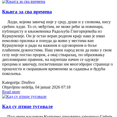
Књига за сва времена
Људи, којима завичај није у срцу, души и у сновима, нису
срећни људи. То се, међутим, не може рећи за новинара,
публицисту и књижевника Радољуба Глигоријевића из
Куршумлије. Он је остао веран родном крају иако је имао
неколико прилика и понуда да живи у местима ван
Куршумлије и ради на важним и одговорним и боље
плаћеним дужностима. Наш умни народ вели да нико у свом
селу није постао пророк, а овај стваралац, по образовању
дипломирани правник, на најлепши начин се одужује
прецима и завичају, посветивиши им многобројне странице о
прошлости и скорашњим временима за садашња и будућа
покољења.
Kategorija:
Društvo
Objavljeno nedelja, 04 januar 2026 07:18
Read more
Кад су птице туговале
Под овим насловом Културно-просветна заједница Србије