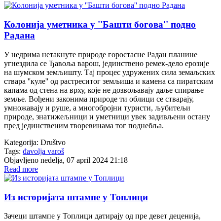
Колонија уметника у ''Башти богова'' подно
Радана
У недрима нетакнуте природе горостасне Радан планине
угнездила се Ђавоља варош, јединствено ремек-дело ерозије
на шумском земљишту. Тај процес удружених сила земаљских
ствара ''куле'' од растреситог земљиша и камена са пиратским
капама од стена на врху, које не дозвољавају даље спирање
земље. Вођени законима природе ти облици се стварају,
умножавају и руше, а многобројни туристи, љубитељи
природе, знатижељници и уметници увек задивљени остану
пред јединственим творевинама тог поднебља.
Kategorija:
Društvo
Tags:
đavolja varoš
Objavljeno nedelja, 07 april 2024 21:18
Read more
Из историјата штампе у Топлици
Зачеци штампе у Топлици датирају од пре девет деценија,