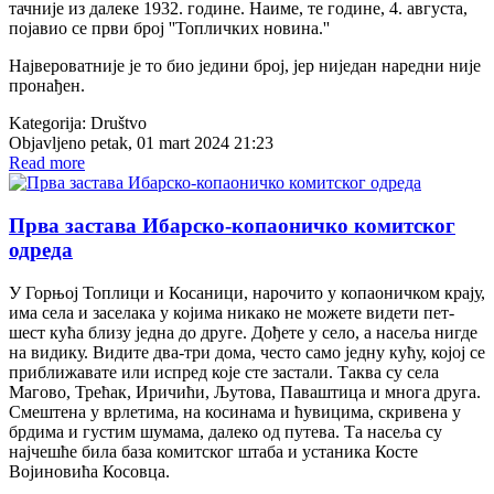
тачније из далеке 1932. године. Наиме, те године, 4. августа,
појавио се први број ''Топличких новина.''
Највероватније је то био једини број, јер ниједан наредни није
пронађен.
Kategorija:
Društvo
Objavljeno petak, 01 mart 2024 21:23
Read more
Прва застава Ибарско-копаоничко комитског
одреда
У Горњој Топлици и Косаници, нарочито у копаоничком крају,
има села и заселака у којима никако не можете видети пет-
шест кућа близу једна до друге. Дођете у село, а насеља нигде
на видику. Видите два-три дома, често само једну кућу, којој се
приближавате или испред које сте застали. Таква су села
Магово, Трећак, Иричићи, Љутова, Паваштица и многа друга.
Смештена у врлетима, на косинама и ћувицима, скривена у
брдима и густим шумама, далеко од путева. Та насеља су
најчешће била база комитског штаба и устаника Косте
Војиновића Косовца.