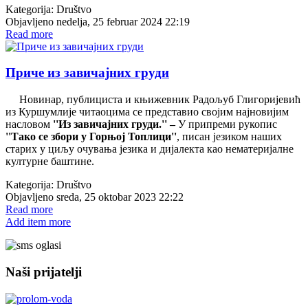
Kategorija:
Društvo
Objavljeno nedelja, 25 februar 2024 22:19
Read more
Приче из завичајних груди
Новинар, публициста и књижевник Радољуб Глигоријевић
из Куршумлије читаоцима се представио својим најновијим
насловом
''Из завичајних груди.'' –
У припреми рукопис
''Тако се збори у Горњој Топлици''
, писан језиком наших
старих у циљу очувања језика и дијалекта као нематеријалне
културне баштине.
Kategorija:
Društvo
Objavljeno sreda, 25 oktobar 2023 22:22
Read more
Add item more
Naši prijatelji