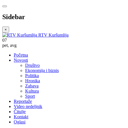
Sidebar
×
RTV Kuršumlija
07
pet
,
avg
Početna
Novosti
Društvo
Ekonomija i biznis
Politika
Hronika
Zabava
Kultura
Sport
Reportaže
Video nedeljnik
Čitulje
Kontakt
Oglasi