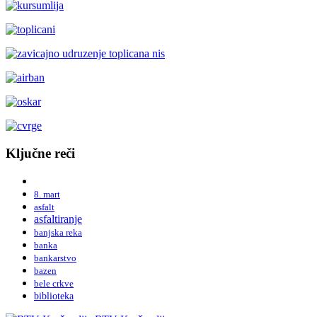
Ključne reči
8. mart
asfalt
asfaltiranje
banjska reka
banka
bankarstvo
bazen
bele crkve
biblioteka