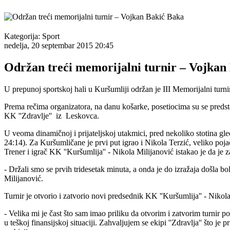
Kategorija:
Sport
nedelja, 20 septembar 2015 20:45
Održan treći memorijalni turnir – Vojkan
U prepunoj sportskoj hali u Kuršumliji održan je III Memorijalni tur
Prema rečima organizatora, na danu košarke, posetiocima su se predstavi
KK ''Zdravlje'' iz Leskovca.
U veoma dinamičnoj i prijateljskoj utakmici, pred nekoliko stotina gl
24:14). Za Kuršumličane je prvi put igrao i Nikola Terzić, veliko pojača
Trener i igrač KK ''Kuršumlija'' - Nikola Milijanović istakao je da j
- Držali smo se prvih tridesetak minuta, a onda je do izražaja došla b
Milijanović.
Turnir je otvorio i zatvorio novi predsednik KK ''Kuršumlija'' - Nikol
- Velika mi je čast što sam imao priliku da otvorim i zatvorim turni
u teškoj finansijskoj situaciji. Zahvaljujem se ekipi ''Zdravlja'' što 