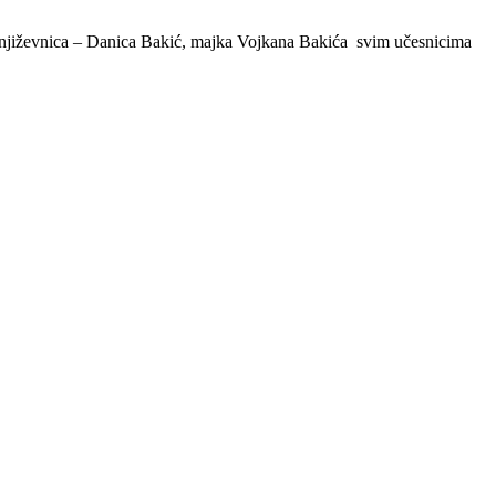
a književnica – Danica Bakić, majka Vojkana Bakića svim učesnicima