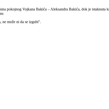
stvu sina pokojnog Vojkana Bakića – Aleksandra Bakića, dok je istaknut
om:
a, ne može ni da se izgubi''.