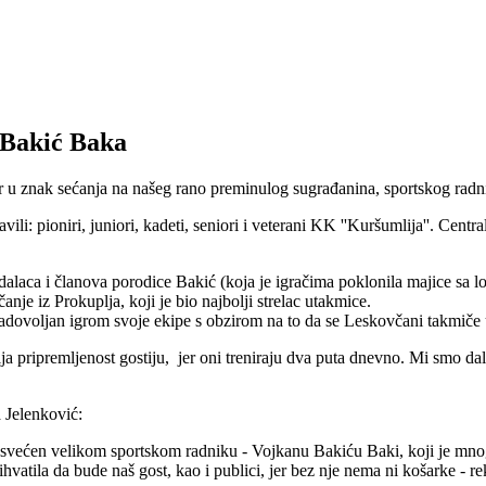
 Bakić Baka
nir u znak sećanja na našeg rano preminulog sugrađanina, sportskog rad
li: pioniri, juniori, kadeti, seniori i veterani KK ''Kuršumlija''. Cent
edalaca i članova porodice Bakić (koja je igračima poklonila majice sa l
nje iz Prokuplja, koji je bio najbolji strelac utakmice.
e zadovoljan igrom svoje ekipe s obzirom na to da se Leskovčani takmiče
olja pripremljenost gostiju, jer oni treniraju dva puta dnevno. Mi smo d
a Jelenković:
r posvećen velikom sportskom radniku - Vojkanu Bakiću Baki, koji je mn
je prihvatila da bude naš gost, kao i publici, jer bez nje nema ni košarke