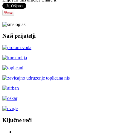
Naši prijatelji
Ključne reči