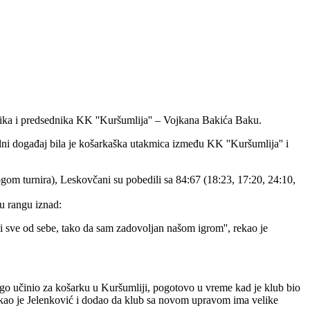
nika i predsednika KK ''Kuršumlija'' – Vojkana Bakića Baku.
ralni događaj bila je košarkaška utakmica između KK ''Kuršumlija'' i
ogom turnira), Leskovčani su pobedili sa 84:67 (18:23, 17:20, 24:10,
 u rangu iznad:
ali sve od sebe, tako da sam zadovoljan našom igrom'', rekao je
ogo učinio za košarku u Kuršumliji, pogotovo u vreme kad je klub bio
 - rekao je Jelenković i dodao da klub sa novom upravom ima velike