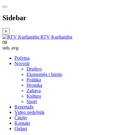
Sidebar
×
RTV Kuršumlija
08
sub
,
avg
Početna
Novosti
Društvo
Ekonomija i biznis
Politika
Hronika
Zabava
Kultura
Sport
Reportaže
Video nedeljnik
Čitulje
Kontakt
Oglasi