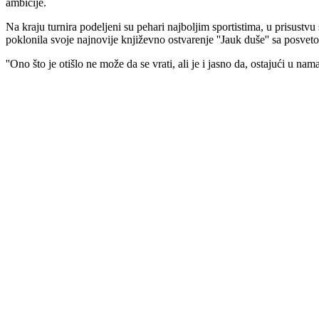
ambicije.
Na kraju turnira podeljeni su pehari najboljim sportistima, u prisu
poklonila svoje najnovije književno ostvarenje ''Jauk duše'' sa posvet
''Ono što je otišlo ne može da se vrati, ali je i jasno da, ostajući u nam