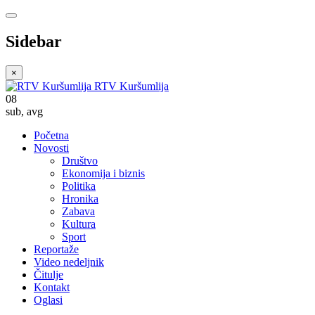
Sidebar
×
RTV Kuršumlija
08
sub
,
avg
Početna
Novosti
Društvo
Ekonomija i biznis
Politika
Hronika
Zabava
Kultura
Sport
Reportaže
Video nedeljnik
Čitulje
Kontakt
Oglasi