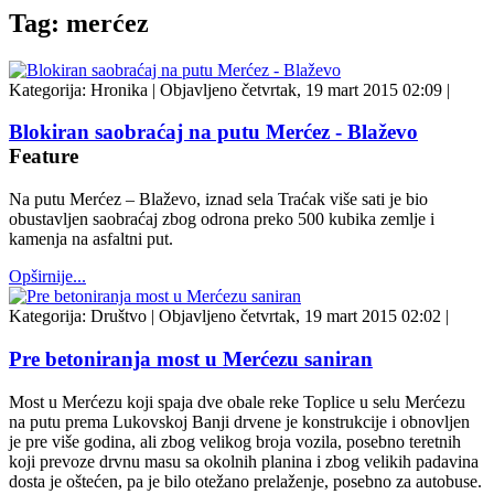
Tag: merćez
Kategorija:
Hronika
|
Objavljeno četvrtak, 19 mart 2015 02:09
|
Blokiran saobraćaj na putu Merćez - Blaževo
Feature
Na putu Merćez – Blaževo, iznad sela Traćak više sati je bio
obustavljen saobraćaj zbog odrona preko 500 kubika zemlje i
kamenja na asfaltni put.
Opširnije...
Kategorija:
Društvo
|
Objavljeno četvrtak, 19 mart 2015 02:02
|
Pre betoniranja most u Merćezu saniran
Most u Merćezu koji spaja dve obale reke Toplice u selu Merćezu
na putu prema Lukovskoj Banji drvene je konstrukcije i obnovljen
je pre više godina, ali zbog velikog broja vozila, posebno teretnih
koji prevoze drvnu masu sa okolnih planina i zbog velikih padavina
dosta je oštećen, pa je bilo otežano prelaženje, posebno za autobuse.