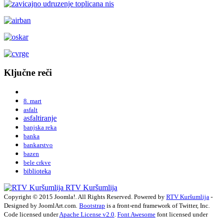
Ključne reči
8. mart
asfalt
asfaltiranje
banjska reka
banka
bankarstvo
bazen
bele crkve
biblioteka
RTV Kuršumlija
Copyright © 2015 Joomla!. All Rights Reserved. Powered by
RTV Kuršumlija
-
Designed by JoomlArt.com.
Bootstrap
is a front-end framework of Twitter, Inc.
Code licensed under
Apache License v2.0
.
Font Awesome
font licensed under