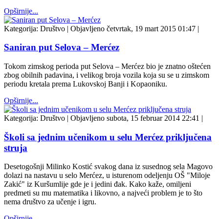
Opširnije...
Kategorija:
Društvo
|
Objavljeno četvrtak, 19 mart 2015 01:47
|
Saniran put Selova – Merćez
Tokom zimskog perioda put Selova – Merćez bio je znatno oštećen
zbog obilnih padavina, i velikog broja vozila koja su se u zimskom
periodu kretala prema Lukovskoj Banji i Kopaoniku.
Opširnije...
Kategorija:
Društvo
|
Objavljeno subota, 15 februar 2014 22:41
|
Školi sa jednim učenikom u selu Merćez priključena
struja
Desetogošnji Milinko Kostić svakog dana iz susednog sela Magovo
dolazi na nastavu u selo Merćez, u isturenom odeljenju OŠ "Miloje
Zakić" iz Kuršumlije gde je i jedini đak. Kako kaže, omiljeni
predmeti su mu matematika i likovno, a najveći problem je to što
nema društvo za učenje i igru.
Opširnije...