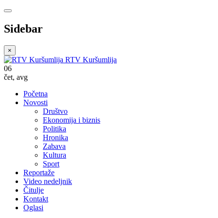
Sidebar
×
RTV Kuršumlija
06
čet
,
avg
Početna
Novosti
Društvo
Ekonomija i biznis
Politika
Hronika
Zabava
Kultura
Sport
Reportaže
Video nedeljnik
Čitulje
Kontakt
Oglasi