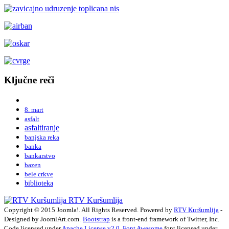
Ključne reči
8. mart
asfalt
asfaltiranje
banjska reka
banka
bankarstvo
bazen
bele crkve
biblioteka
RTV Kuršumlija
Copyright © 2015 Joomla!. All Rights Reserved. Powered by
RTV Kuršumlija
-
Designed by JoomlArt.com.
Bootstrap
is a front-end framework of Twitter, Inc.
Code licensed under
Apache License v2.0
.
Font Awesome
font licensed under