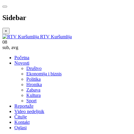
Sidebar
×
RTV Kuršumlija
08
sub
,
avg
Početna
Novosti
Društvo
Ekonomija i biznis
Politika
Hronika
Zabava
Kultura
Sport
Reportaže
Video nedeljnik
Čitulje
Kontakt
Oglasi