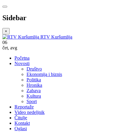
Sidebar
×
RTV Kuršumlija
06
čet
,
avg
Početna
Novosti
Društvo
Ekonomija i biznis
Politika
Hronika
Zabava
Kultura
Sport
Reportaže
Video nedeljnik
Čitulje
Kontakt
Oglasi