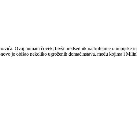
ića. Ovaj humani čovek, bivši predsednik najtrofejnije olimpijske insti
a, ponovo je obišao nekoliko ugroženih domaćinstava, među kojima i Mili