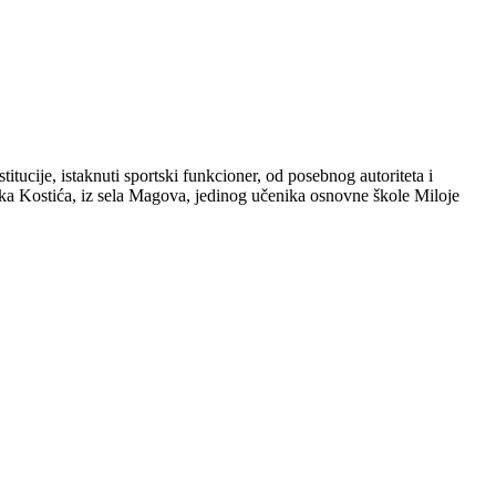
tucije, istaknuti sportski funkcioner, od posebnog autoriteta i
nka Kostića, iz sela Magova, jedinog učenika osnovne škole Miloje