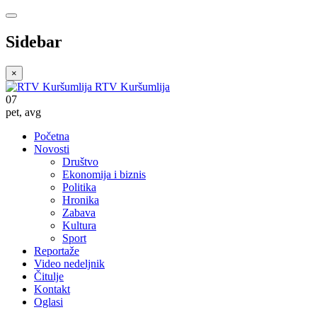
Sidebar
×
RTV Kuršumlija
07
pet
,
avg
Početna
Novosti
Društvo
Ekonomija i biznis
Politika
Hronika
Zabava
Kultura
Sport
Reportaže
Video nedeljnik
Čitulje
Kontakt
Oglasi