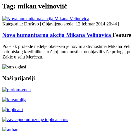
Tag: mikan velinoviić
Kategorija:
Društvo
|
Objavljeno sreda, 12 februar 2014 20:44
|
Nova humanitarna akcija Mikana Velinovića
Feature
Početak protekle nedelje obeležen je novim aktivnostima Mikana Velinov
patriotskog kredibiliteta o čijoj humanosti smo objavili više prilog
Zakić u selu Merćezu.
Naši prijatelji