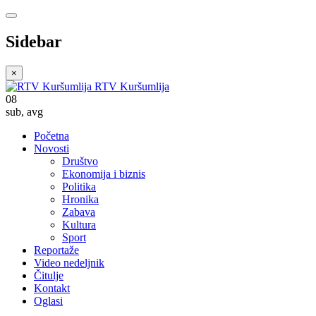
Sidebar
×
RTV Kuršumlija
08
sub
,
avg
Početna
Novosti
Društvo
Ekonomija i biznis
Politika
Hronika
Zabava
Kultura
Sport
Reportaže
Video nedeljnik
Čitulje
Kontakt
Oglasi