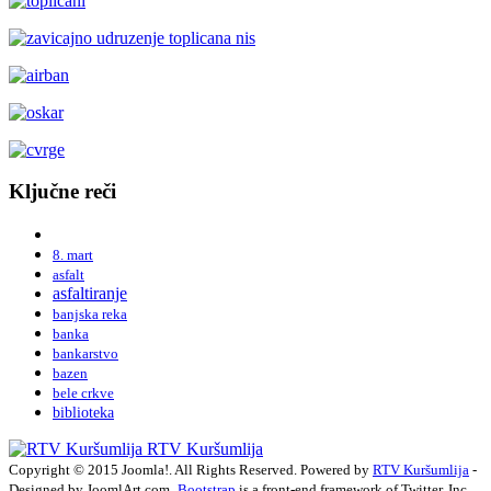
Ključne reči
8. mart
asfalt
asfaltiranje
banjska reka
banka
bankarstvo
bazen
bele crkve
biblioteka
RTV Kuršumlija
Copyright © 2015 Joomla!. All Rights Reserved. Powered by
RTV Kuršumlija
-
Designed by JoomlArt.com.
Bootstrap
is a front-end framework of Twitter, Inc.