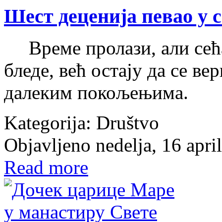
Шест деценија певао у 
Време пролази, али сећа
бледе, већ остају да се в
далеким покољењима.
Kategorija:
Društvo
Objavljeno nedelja, 16 apri
Read more