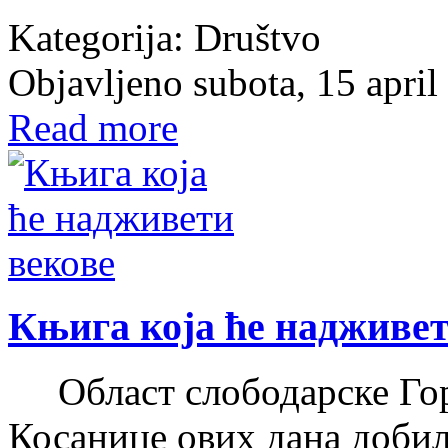
Kategorija:
Društvo
Objavljeno subota, 15 apri
Read more
Књига која ће надживет
Област слободарске Гор
Косанице ових дана добил