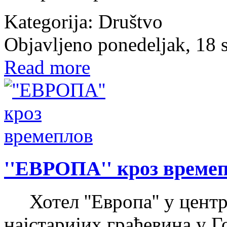
Kategorija:
Društvo
Objavljeno ponedeljak, 18
Read more
''ЕВРОПА'' кроз време
Хотел ''Европа'' у центр
најстаријих грађевина у 