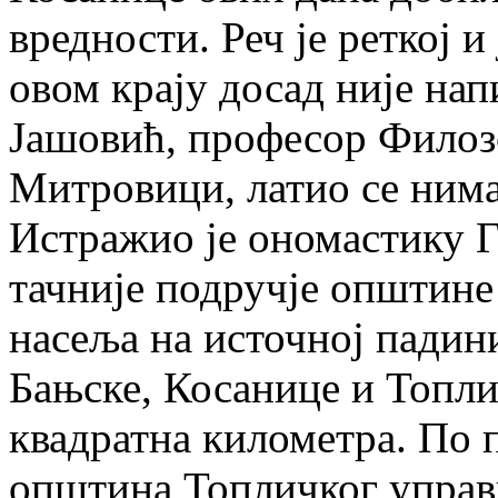
вредности. Реч је реткој и
овом крају досад није нап
Јашовић, професор Филозо
Митровици, латио се нима
Истражио је ономастику 
тачније подручје општине
насеља на источној падин
Бањске, Косанице и Топли
квадратна километра. По 
општина Топличког управн