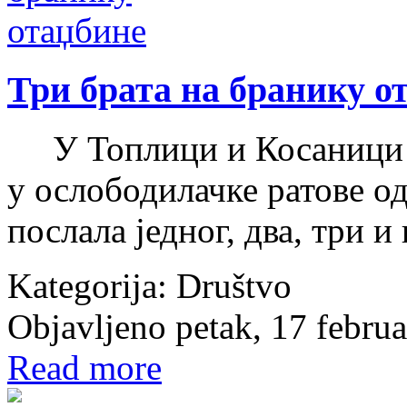
Три брата на бранику о
У Топлици и Косаници те
у ослободилачке ратове од
послала једног, два, три и
Kategorija:
Društvo
Objavljeno petak, 17 febru
Read more