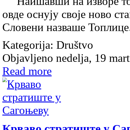
Наишавши на изворе топ
овде оснују своје ново ст
Словени назваше Топлице
Kategorija:
Društvo
Objavljeno nedelja, 19 mar
Read more
Крваво стратиште у Са