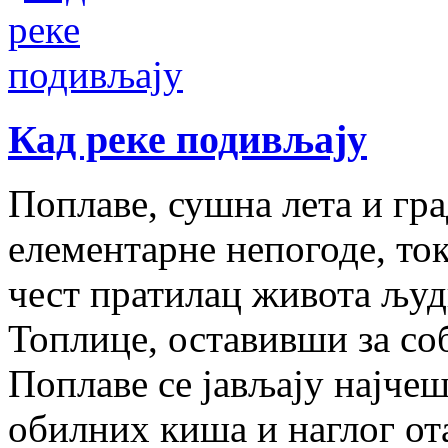
Кад реке подивљају
Поплаве, сушна лета и гр
елементарне непогоде, то
чест пратилац живота људ
Топлице, оставивши за со
Поплаве се јављају најчеш
обилних киша и наглог от