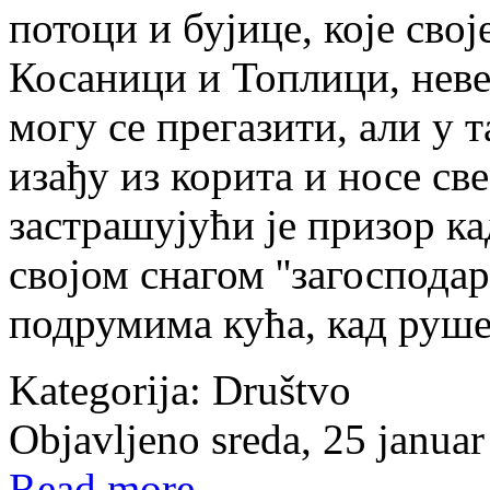
потоци и бујице, које свој
Косаници и Топлици, неве
могу се прегазити, али у
изађу из корита и носе св
застрашујући је призор ка
својом снагом ''загоспода
подрумима кућа, кад руше
Kategorija:
Društvo
Objavljeno sreda, 25 janua
Read more