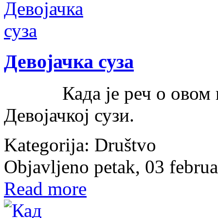
Девојачка суза
Када је реч о овом кра
Девојачкој сузи.
Kategorija:
Društvo
Objavljeno petak, 03 febru
Read more