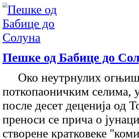
Пешке од Бабице до Со
Око неутрнулих огњишт
поткопаоничким селима, у
после десет деценија од Т
преноси се прича о јунац
створене кратковеке ''коми