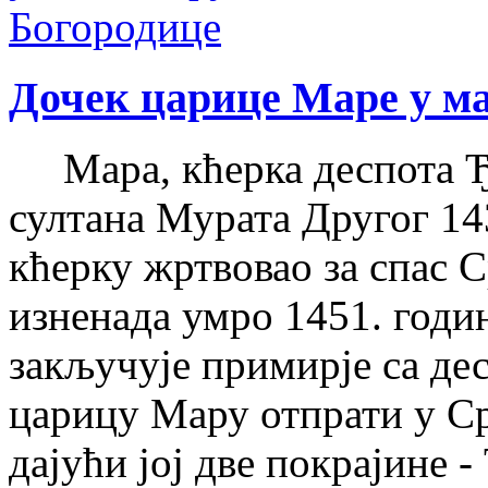
Дочек царице Маре у м
Мара, кћерка деспота Ђу
султана Мурата Другог 143
кћерку жртвовао за спас 
изненада умро 1451. годи
закључује примирје са де
царицу Мару отпрати у Ср
дајући јој две покрајине -