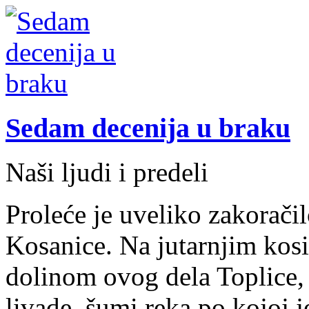
Sedam decenija u braku
Naši ljudi i predeli
Proleće je uveliko zakoračil
Kosanice. Na jutarnjim kos
dolinom ovog dela Toplice, 
livade, šumi reka po kojoj j