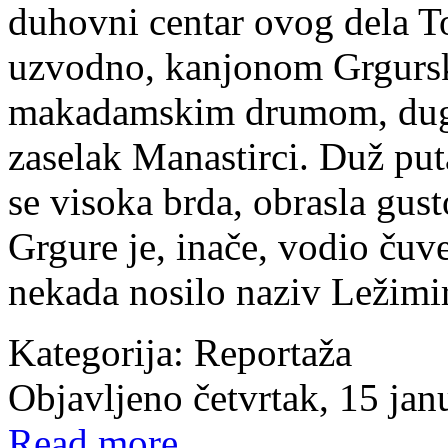
duhovni centar ovog dela To
uzvodno, kanjonom Grgursk
makadamskim drumom, dugim 
zaselak Manastirci. Duž put
se visoka brda, obrasla gu
Grgure je, inače, vodio čuve
nekada nosilo naziv Ležimir
Kategorija:
Reportaža
Objavljeno četvrtak, 15 ja
Read more