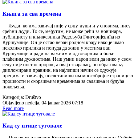
Књига за сва времена
Људи, којима завичај није у срцу, души и у сновима, нису
срећни људи. То се, међутим, не може рећи за новинара,
публицисту и књижевника Радољуба Глигоријевића из
Куршумлије. Он је остао веран родном крају иако је имао
неколико прилика и понуда да живи у местима ван
Куршумлије и ради на важним и одговорним и боље
плаћеним дужностима. Наш умни народ вели да нико у свом
селу није постао пророк, а овај стваралац, по образовању
дипломирани правник, на најлепши начин се одужује
прецима и завичају, посветивиши им многобројне странице о
прошлости и скорашњим временима за садашња и будућа
покољења.
Kategorija:
Društvo
Objavljeno nedelja, 04 januar 2026 07:18
Read more
Кад су птице туговале
Под овим насловом Културно-просветна заједница Србије