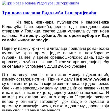
Три нова наслова Радољуба Глигоријевића
Из пера новинара, публицисте и књижевника
Радољуба Глигоријевића, једног од најплодоноснијих
стварала у Топлици, светло дана угледала су три нова
наслова:
На врелу љубави, Лепогорски жубори и Кад
самоћа живот исписује.
Највећу пажњу критике и читалаца привлачи романескно
путовање кроз време једне велике и незаборавне
љубави зачете у време средњошколских дана. Године
пролазе, а љубав не копни. После четири деценије срећу
се сећања и успомене у души дубоко урезане.
О овом делу рецензент и писац Милијан Деспотовић,
између осталог, истиче:
''
Приче у делу
На врелу љубави
су фрагменти романа који је животописало једно време.
Оне чине нераскидиву целину, али да би се лакше читале
и памтиле, писац их је одвојио у засебна поглавља. И
читалац их отвара као што старина ''Јеротије разгрће
пепео у огњишту ватришту'', док казује о љубави и
времену и показује писма, слике и драге му дарове, који
имају своју чувану времешност.