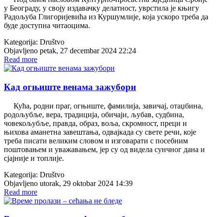
у Београду, у своју издавачку делатност, уврстила је књигу
Радољуба Глигоријевића из Куршумлије, која ускоро треба да
буде доступна читаоцима.
Kategorija:
Društvo
Objavljeno petak, 27 decembar 2024 22:24
Read more
Кад огњиште венама зажубори
Кућа, родни праг, огњиште, фамилија, завичај, отаџбина,
родољубље, вера, традиција, обичаји, љубав, судбина,
човекољубље, правда, образ, воља, скромност, преци и
њихова аманетна завештања, одвајкада су свете речи, које
треба писати великим словом и изговарати с посебним
поштовањем и уважавањем, јер су од видела сунчног дана и
сјајније и топлије.
Kategorija:
Društvo
Objavljeno utorak, 29 oktobar 2024 14:39
Read more