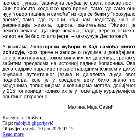
његовог јунака ''завичајна љубав је света прасветлост.''
Они поносито ходочасе кроз време, тамо где само они
чују ''говор тишине и самоће'' из које се бежи у ''прохујало
време'', тамо, где су они, који нам недостају, чија је
дефиниција живота, одиста, занимљива: ''Живот је
вечито чекање. Да није чекања, наде, вере и осмеха,
живот не би био то што јесте'' – закључује Деспотовић.
У књигама
Лепогорски жубори и Кад самоћа живот
исписује,
кроз приче и записе о људима и догађајима,
које је као новинар, током минулих пет деценија, сретао у
забитим пределима на источној падини Копаоника. Ова
дела садрже наративе писане народним језиком у циљу
очувања аутентичног језика и дијалекта људи овог
поднебља, које је у средњем веку било знано по
мајданима, топионицама и ковницама метала, добијеног
у 215 топионица, колико их је у томе делу куршумлијске
општине откривено.
Малина Маја Савић
Kategorija:
Društvo
Tags:
radoljub gligorijević
Objavljeno sreda, 10 jun 2026 02:15
Read more