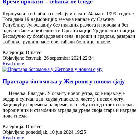
Време пролази – сећања не бледе
Куршумлија и Србија се сећају и памте 24. март 1999. године.
Тога дана 19 најмоћнијих земаља напале су Савезну
Републику Југославију без икаквих разлога и повода и без
одлуке Савета безбедности Организације Уједињених нација.
Бесомучно су бомбардовали села, вароши и градове, разарали
фабрике, рушили мостове, гађали болнице, школе.
Kategorija:
Društvo
Objavljeno četvrtak, 26 septembar 2024 22:34
Read more
Прастара богомоља у Жегрови у новом сјају
Недеља. Благдан. У освиту новог јутра, које најављује
ведар и сунчан дан, свуда унаоколо, ласте у ниском лету.
Зацвркућу с времена на време, па слећу испод стреха и тераса
породичних и стамбених зграда да уреде своја стара и изграде
нова гнезда.
Kategorija:
Društvo
Objavljeno ponedeljak, 10 jun 2024 19:25
Read more