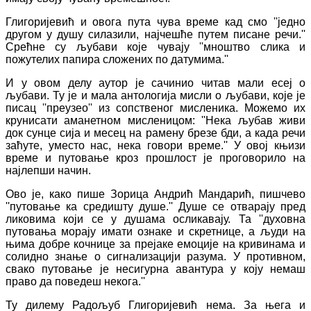
Глигоријевић и овога пута чува време кад смо ''једно
другом у душу силазили, најчешће путем писане речи.''
Срећне су љубави које чувају ''мноштво слика и
пожутелих папира сложених по датумима.''
И у овом делу аутор је сачинио читав мали есеј о
љубави. Ту је и мала антологија мисли о љубави, које је
писац ''преузео'' из сопственог мисленика. Можемо их
крунисати аманетном мисленицом: ''Нека љубав живи
док сунце сија и месец на рамену брезе бди, а када речи
заћуте, уместо нас, нека говори време.'' У овој књизи
време и путовање кроз прошлост је проговорило на
најлепши начин.
Ово је, како пише Зорица Андрић Мандарић, пишчево
''путовање ка средишту душе.'' Душе се отварају пред
ликовима који се у душама осликавају. Та ''духовна
путовања морају имати ознаке и скретнице, а људи на
њима добре кочнице за прејаке емоције на кривинама и
солидно знање о сигнализацији разума. У противном,
свако путовање је несигурна авантура у коју немаш
право да поведеш некога.''
Ту дилему Радољуб Глигоријевић нема. За њега и