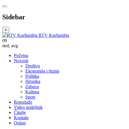
Sidebar
×
RTV Kuršumlija
09
ned
,
avg
Početna
Novosti
Društvo
Ekonomija i biznis
Politika
Hronika
Zabava
Kultura
Sport
Reportaže
Video nedeljnik
Čitulje
Kontakt
Oglasi