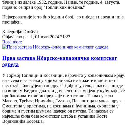
тачније из далеке 1932. године. Наиме, те године, 4. августа,
појавио се први број ''Топличких новина.''
Највероватније је то био једини број, јер ниједан наредни није
пронађен.
Kategorija:
Društvo
Objavljeno petak, 01 mart 2024 21:23
Read more
Прва застава Ибарско-копаоничко комитског
одреда
У Горњој Топлици и Косаници, нарочито у копаоничком крају,
има села и заселака у којима никако не можете видети пет-
шест кућа близу једна до друге. Дођете у село, а насеља нигде
на видику. Видите два-три дома, често само једну кућу, којој се
приближавате или испред које сте застали. Таква су села
Магово, Трећак, Иричићи, Љутова, Паваштица и многа друга.
Смештена у врлетима, на косинама и ћувицима, скривена у
брдима и густим шумама, далеко од путева. Та насеља су
најчешће била база комитског штаба и устаника Косте
Војиновића Косовца.