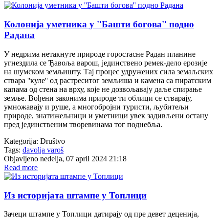
Колонија уметника у ''Башти богова'' подно
Радана
У недрима нетакнуте природе горостасне Радан планине
угнездила се Ђавоља варош, јединствено ремек-дело ерозије
на шумском земљишту. Тај процес удружених сила земаљских
ствара ''куле'' од растреситог земљиша и камена са пиратским
капама од стена на врху, које не дозвољавају даље спирање
земље. Вођени законима природе ти облици се стварају,
умножавају и руше, а многобројни туристи, љубитељи
природе, знатижељници и уметници увек задивљени остану
пред јединственим творевинама тог поднебља.
Kategorija:
Društvo
Tags:
đavolja varoš
Objavljeno nedelja, 07 april 2024 21:18
Read more
Из историјата штампе у Топлици
Зачеци штампе у Топлици датирају од пре девет деценија,