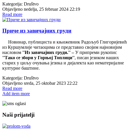
Kategorija:
Društvo
Objavljeno nedelja, 25 februar 2024 22:19
Read more
Приче из завичајних груди
Новинар, публициста и књижевник Радољуб Глигоријевић
из Куршумлије читаоцима се представио својим најновијим
насловом
''Из завичајних груди.'' –
У припреми рукопис
''Тако се збори у Горњој Топлици''
, писан језиком наших
старих у циљу очувања језика и дијалекта као нематеријалне
културне баштине.
Kategorija:
Društvo
Objavljeno sreda, 25 oktobar 2023 22:22
Read more
Add item more
Naši prijatelji