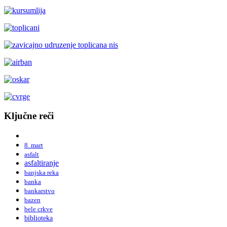
Ključne reči
8. mart
asfalt
asfaltiranje
banjska reka
banka
bankarstvo
bazen
bele crkve
biblioteka