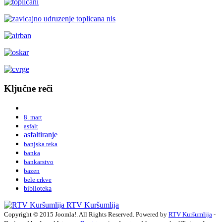
Ključne reči
8. mart
asfalt
asfaltiranje
banjska reka
banka
bankarstvo
bazen
bele crkve
biblioteka
RTV Kuršumlija
Copyright © 2015 Joomla!. All Rights Reserved. Powered by
RTV Kuršumlija
-