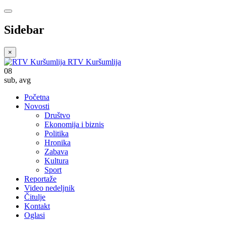
Sidebar
×
RTV Kuršumlija
08
sub
,
avg
Početna
Novosti
Društvo
Ekonomija i biznis
Politika
Hronika
Zabava
Kultura
Sport
Reportaže
Video nedeljnik
Čitulje
Kontakt
Oglasi