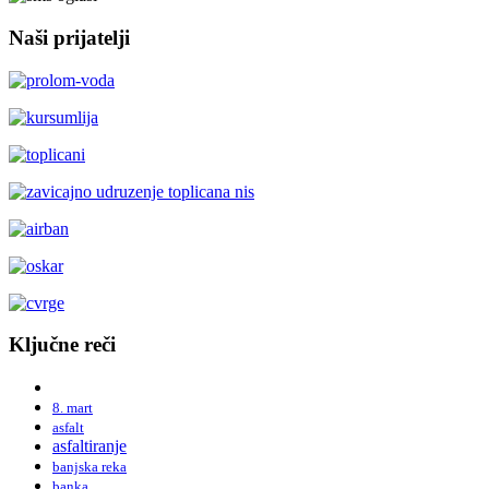
Naši prijatelji
Ključne reči
8. mart
asfalt
asfaltiranje
banjska reka
banka