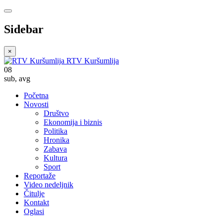
Sidebar
×
RTV Kuršumlija
08
sub
,
avg
Početna
Novosti
Društvo
Ekonomija i biznis
Politika
Hronika
Zabava
Kultura
Sport
Reportaže
Video nedeljnik
Čitulje
Kontakt
Oglasi