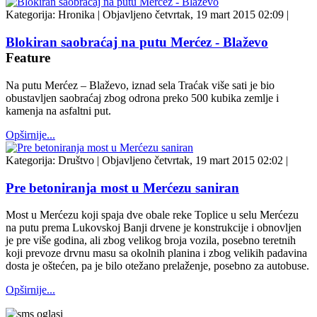
Kategorija:
Hronika
|
Objavljeno četvrtak, 19 mart 2015 02:09
|
Blokiran saobraćaj na putu Merćez - Blaževo
Feature
Na putu Merćez – Blaževo, iznad sela Traćak više sati je bio
obustavljen saobraćaj zbog odrona preko 500 kubika zemlje i
kamenja na asfaltni put.
Opširnije...
Kategorija:
Društvo
|
Objavljeno četvrtak, 19 mart 2015 02:02
|
Pre betoniranja most u Merćezu saniran
Most u Merćezu koji spaja dve obale reke Toplice u selu Merćezu
na putu prema Lukovskoj Banji drvene je konstrukcije i obnovljen
je pre više godina, ali zbog velikog broja vozila, posebno teretnih
koji prevoze drvnu masu sa okolnih planina i zbog velikih padavina
dosta je oštećen, pa je bilo otežano prelaženje, posebno za autobuse.
Opširnije...