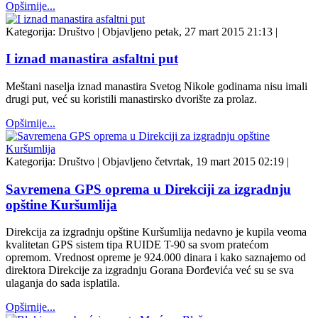
Opširnije...
Kategorija:
Društvo
|
Objavljeno petak, 27 mart 2015 21:13
|
I iznad manastira asfaltni put
Meštani naselja iznad manastira Svetog Nikole godinama nisu imali
drugi put, već su koristili manastirsko dvorište za prolaz.
Opširnije...
Kategorija:
Društvo
|
Objavljeno četvrtak, 19 mart 2015 02:19
|
Savremena GPS oprema u Direkciji za izgradnju
opštine Kuršumlija
Direkcija za izgradnju opštine Kuršumlija nedavno je kupila veoma
kvalitetan GPS sistem tipa RUIDE T-90 sa svom pratećom
opremom. Vrednost opreme je 924.000 dinara i kako saznajemo od
direktora Direkcije za izgradnju Gorana Đorđevića već su se sva
ulaganja do sada isplatila.
Opširnije...