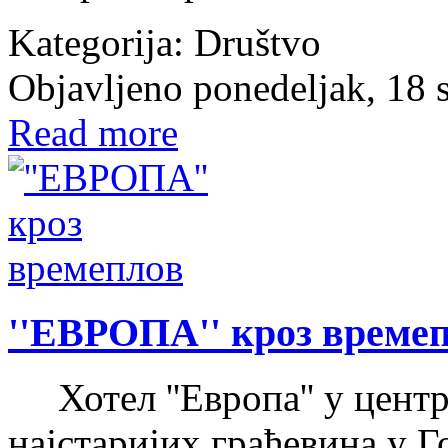
Kategorija:
Društvo
Objavljeno ponedeljak, 18
Read more
''ЕВРОПА'' кроз време
Хотел ''Европа'' у центр
најстаријих грађевина у 