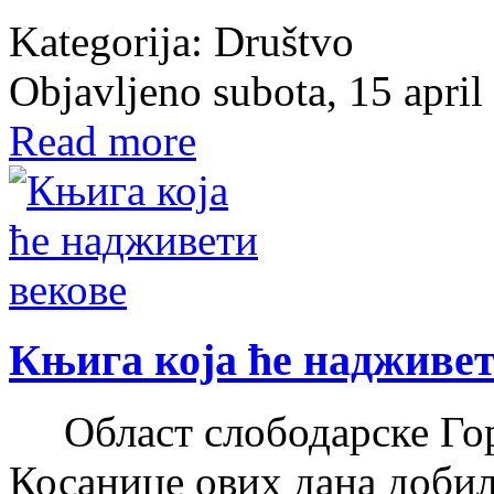
Kategorija:
Društvo
Objavljeno subota, 15 apri
Read more
Књига која ће надживет
Област слободарске Гор
Косанице ових дана добил