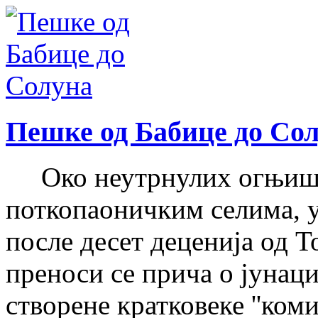
Пешке од Бабице до Со
Око неутрнулих огњишт
поткопаоничким селима, у
после десет деценија од Т
преноси се прича о јунац
створене кратковеке ''коми