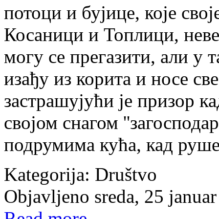
потоци и бујице, које свој
Косаници и Топлици, неве
могу се прегазити, али у
изађу из корита и носе св
застрашујући је призор ка
својом снагом ''загоспода
подрумима кућа, кад руше
Kategorija:
Društvo
Objavljeno sreda, 25 janua
Read more