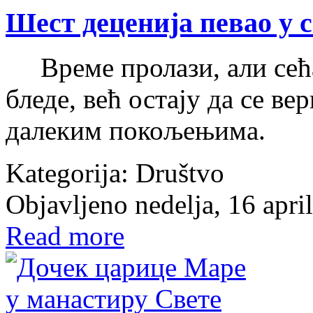
Шест деценија певао у 
Време пролази, али сећа
бледе, већ остају да се в
далеким покољењима.
Kategorija:
Društvo
Objavljeno nedelja, 16 apri
Read more