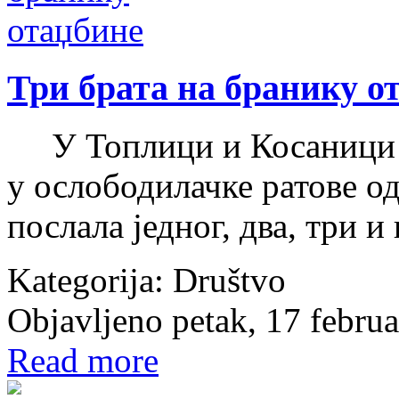
Три брата на бранику о
У Топлици и Косаници те
у ослободилачке ратове од
послала једног, два, три и
Kategorija:
Društvo
Objavljeno petak, 17 febru
Read more