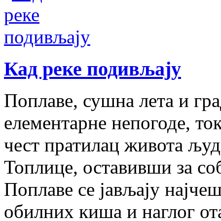
Кад реке подивљају
Поплаве, сушна лета и гр
елементарне непогоде, то
чест пратилац живота људ
Топлице, оставивши за со
Поплаве се јављају најчеш
обилних киша и наглог от