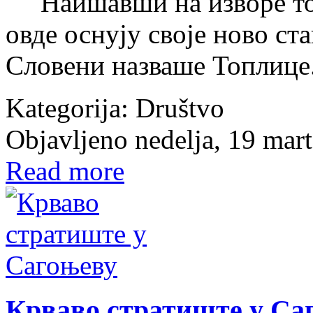
Наишавши на изворе топ
овде оснују своје ново ст
Словени назваше Топлице
Kategorija:
Društvo
Objavljeno nedelja, 19 mar
Read more
Крваво стратиште у Са