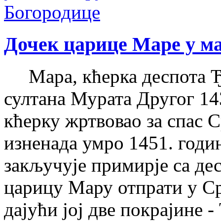
Дочек царице Маре у м
Мара, кћерка деспота Ђу
султана Мурата Другог 143
кћерку жртвовао за спас 
изненада умро 1451. годи
закључује примирје са де
царицу Мару отпрати у Ср
дајући јој две покрајине -