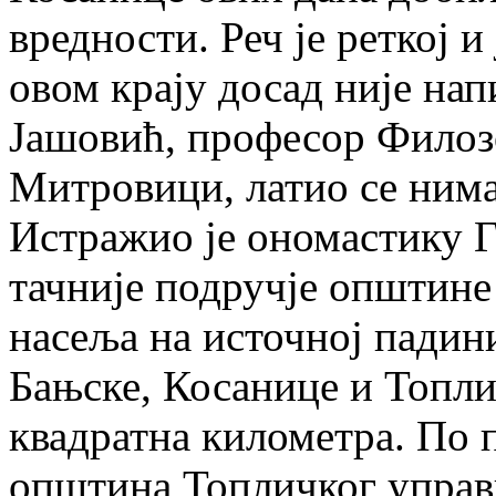
вредности. Реч је реткој и
овом крају досад није нап
Јашовић, професор Филозо
Митровици, латио се нима
Истражио је ономастику 
тачније подручје општине
насеља на источној падин
Бањске, Косанице и Топли
квадратна километра. По 
општина Топличког управн