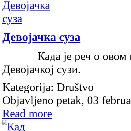
Девојачка суза
Када је реч о овом кра
Девојачкој сузи.
Kategorija:
Društvo
Objavljeno petak, 03 febru
Read more