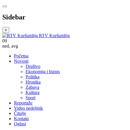
Sidebar
×
RTV Kuršumlija
09
ned
,
avg
Početna
Novosti
Društvo
Ekonomija i biznis
Politika
Hronika
Zabava
Kultura
Sport
Reportaže
Video nedeljnik
Čitulje
Kontakt
Oglasi