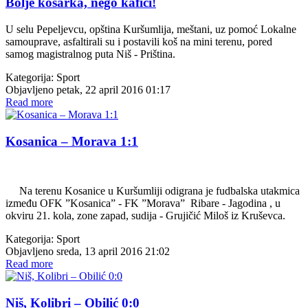
Bolje košarka, nego kafići!
U selu Pepeljevcu, opština Kuršumlija, meštani, uz pomoć Lokalne
samouprave, asfaltirali su i postavili koš na mini terenu, pored
samog magistralnog puta Niš - Priština.
Kategorija:
Sport
Objavljeno petak, 22 april 2016 01:17
Read more
Kosanica – Morava 1:1
Na terenu Kosanice u Kuršumliji odigrana je fudbalska utakmica
između OFK ”Kosanica” - FK ”Morava” Ribare - Jagodina , u
okviru 21. kola, zone zapad, sudija - Grujičić Miloš iz Kruševca.
Kategorija:
Sport
Objavljeno sreda, 13 april 2016 21:02
Read more
Niš, Kolibri – Obilić 0:0