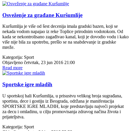
Osveženje za građane Kuršumlije
Kuršumlija je više od šest decenija imala gradski bazen, koji se
nekada vodom napajao iz reke Toplice prirodnim vodotokom. Od
kada se nekontrolisano zagađivao kanal, koji je dovodio vodu i kako
više nije bila za upotrebu, prešlo se na snabdevanje iz gradske
mreže.
Kategorija:
Sport
Objavljeno četvrtak, 23 jun 2016 21:00
Read more
Sportske igre mladih
U sportskoj hali Kuršumlija, u prisustvu velikog broja sugrađana,
sportista, dece i gostiju iz Beograda, održana je manifestacija
SPORTSKE IGRE MLADIH, koje predstavljaju najveći projekat
za decu i omladinu, u cilju promovisanja zdravog načina života i
prijateljstva.
Kategorija:
Sport