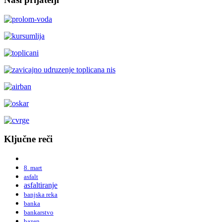
Ključne reči
8. mart
asfalt
asfaltiranje
banjska reka
banka
bankarstvo
bazen