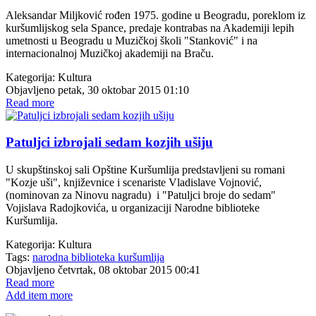
Aleksandar Miljković rođen 1975. godine u Beogradu, poreklom iz
kuršumlijskog sela Spance, predaje kontrabas na Akademiji lepih
umetnosti u Beogradu u Muzičkoj školi "Stanković" i na
internacionalnoj Muzičkoj akademiji na Braču.
Kategorija:
Kultura
Objavljeno petak, 30 oktobar 2015 01:10
Read more
Patuljci izbrojali sedam kozjih ušiju
U skupštinskoj sali Opštine Kuršumlija predstavljeni su romani
"Kozje uši", književnice i scenariste Vladislave Vojnović,
(nominovan za Ninovu nagradu) i "Patuljci broje do sedam"
Vojislava Radojkovića, u organizaciji Narodne biblioteke
Kuršumlija.
Kategorija:
Kultura
Tags:
narodna biblioteka kuršumlija
Objavljeno četvrtak, 08 oktobar 2015 00:41
Read more
Add item more