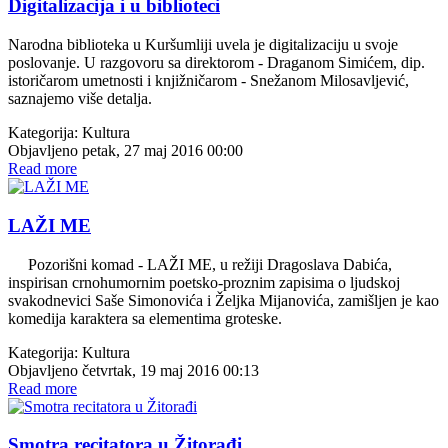
Digitalizacija i u biblioteci
Narodna biblioteka u Kuršumliji uvela je digitalizaciju u svoje
poslovanje. U razgovoru sa direktorom - Draganom Simićem, dip.
istoričarom umetnosti i knjižničarom - Snežanom Milosavljević,
saznajemo više detalja.
Kategorija:
Kultura
Objavljeno petak, 27 maj 2016 00:00
Read more
LAŽI ME
Pozorišni komad - LAŽI ME, u režiji Dragoslava Dabića,
inspirisan crnohumornim poetsko-proznim zapisima o ljudskoj
svakodnevici Saše Simonovića i Željka Mijanovića, zamišljen je kao
komedija karaktera sa elementima groteske.
Kategorija:
Kultura
Objavljeno četvrtak, 19 maj 2016 00:13
Read more
Smotra recitatora u Žitorađi