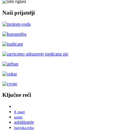
Naši prijatelji
Ključne reči
8. mart
asfalt
asfaltiranje
banjska reka