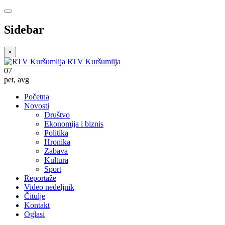
Sidebar
×
RTV Kuršumlija
07
pet
,
avg
Početna
Novosti
Društvo
Ekonomija i biznis
Politika
Hronika
Zabava
Kultura
Sport
Reportaže
Video nedeljnik
Čitulje
Kontakt
Oglasi