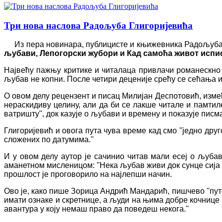
Три нова наслова Радољуба Глигоријевића
Из пера новинара, публицисте и књижевника Радољуба Гли
љубави, Лепогорски жубори и Кад самоћа живот испис
Највећу пажњу критике и читалаца привлачи романескно 
љубав не копни. После четири деценије срећу се сећања и
О овом делу рецензент и писац Милијан Деспотовић, измеђ
нераскидиву целину, али да би се лакше читале и памтиле
ватришту'', док казује о љубави и времену и показује писм
Глигоријевић и овога пута чува време кад смо ''једно дру
сложених по датумима.''
И у овом делу аутор је сачинио читав мали есеј о љубави
аманетном мисленицом: ''Нека љубав живи док сунце сија и
прошлост је проговорило на најлепши начин.
Ово је, како пише Зорица Андрић Мандарић, пишчево ''пут
имати ознаке и скретнице, а људи на њима добре кочнице 
авантура у коју немаш право да поведеш некога.''