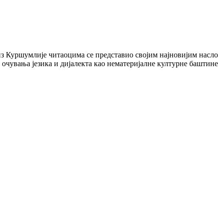
Куршумлије читаоцима се представио својим најновијим насл
 очувања језика и дијалекта као нематеријалне културне баштине