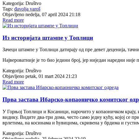
Kategorija:
Društvo
Tags:
đavolja varoš
Objavljeno nedelja, 07 april 2024 21:18
Read more
Из историјата штампе у Топлици
Зачеци штампе у Топлици датирају од пре девет деценија, тачније
Највероватније је то био једини број, јер ниједан наредни није 
Kategorija:
Društvo
Objavljeno petak, 01 mart 2024 21:23
Read more
Прва застава Ибарско-копаоничко комитског одр
У Горњој Топлици и Косаници, нарочито у копаоничком крају, им
видику. Видите два-три дома, често само једну кућу, којој се 
врлетима, на косинама и ћувицима, скривена у брдима и густим
Kategorija:
Društvo
Objavljeno nedelja, 25 februar 2024 22:19