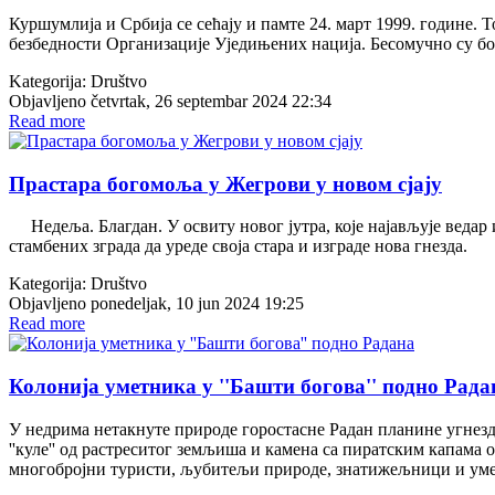
Куршумлија и Србија се сећају и памте 24. март 1999. године. 
безбедности Организације Уједињених нација. Бесомучно су бо
Kategorija:
Društvo
Objavljeno četvrtak, 26 septembar 2024 22:34
Read more
Прастара богомоља у Жегрови у новом сјају
Недеља. Благдан. У освиту новог јутра, које најављује ведар и
стамбених зграда да уреде своја стара и изграде нова гнезда.
Kategorija:
Društvo
Objavljeno ponedeljak, 10 jun 2024 19:25
Read more
Колонија уметника у ''Башти богова'' подно Рада
У недрима нетакнуте природе горостасне Радан планине угнезд
''куле'' од растреситог земљиша и камена са пиратским капама 
многобројни туристи, љубитељи природе, знатижељници и уме