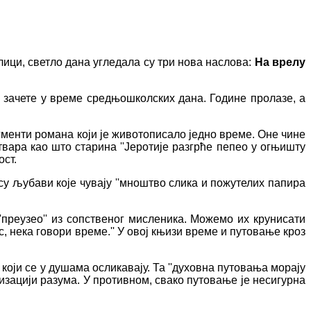
ици, светло дана угледала су три нова наслова:
На врелу
 зачете у време средњошколских дана. Године пролазе, а
менти романа који је животописало једно време. Оне чине
твара као што старина ''Јеротије разгрће пепео у огњишту
ост.
 су љубави које чувају ''мноштво слика и пожутелих папира
''преузео'' из сопственог мисленика. Можемо их крунисати
, нека говори време.'' У овој књизи време и путовање кроз
оји се у душама осликавају. Та ''духовна путовања морају
изацији разума. У противном, свако путовање је несигурна