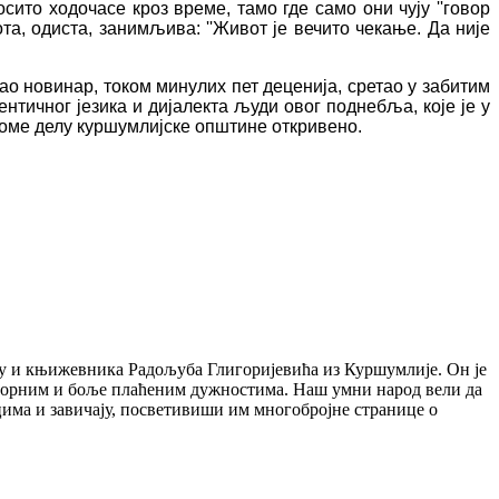
сито ходочасе кроз време, тамо где само они чују ''говор
вота, одиста, занимљива: ''Живот је вечито чекање. Да није
као новинар, током минулих пет деценија, сретао у забитим
тичног језика и дијалекта људи овог поднебља, које је у
томе делу куршумлијске општине откривено.
сту и књижевника Радољуба Глигоријевића из Куршумлије. Он је
говорним и боље плаћеним дужностима. Наш умни народ вели да
цима и завичају, посветивиши им многобројне странице о