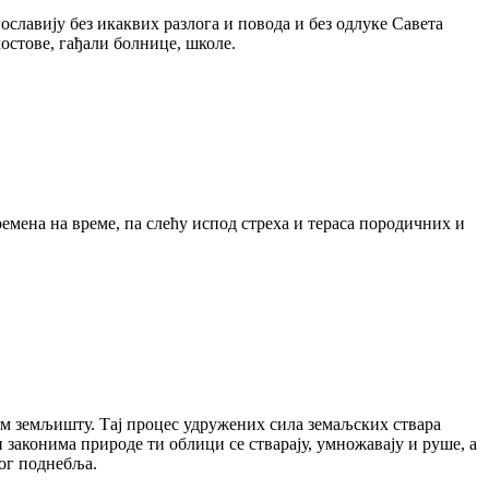
ославију без икаквих разлога и повода и без одлуке Савета
остове, гађали болнице, школе.
ремена на време, па слећу испод стреха и тераса породичних и
ом земљишту. Тај процес удружених сила земаљских ствара
и законима природе ти облици се стварају, умножавају и руше, а
ог поднебља.