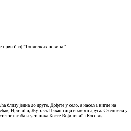
е први број ''Топличких новина.''
а близу једна до друге. Дођете у село, а насеља нигде на
 Трећак, Иричићи, Љутова, Паваштица и многа друга. Смештена у
митског штаба и устаника Косте Војиновића Косовца.