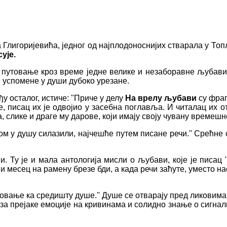
горијевића, једног од најплодоноснијих стварала у Топл
ује.
путовање кроз време једне велике и незаборавне љубави
 успомене у души дубоко урезане.
у осталог, истиче:
''
Приче у делу
На врелу љубави
су фраг
, писац их је одвојио у засебна поглавља. И читалац их о
а, слике и драге му дарове, који имају своју чувану времешн
гом у душу силазили, најчешће путем писане речи.'' Срећне
. Ту је и мала антологија мисли о љубави, које је писац 
 месец на рамену брезе бди, а када речи заћуте, уместо нас
овање ка средишту душе.'' Душе се отварају пред ликовима к
за прејаке емоције на кривинама и солидно знање о сигнал