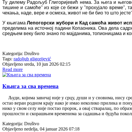
Ту дилему Радољуб Глигоријевић нема. За њега и његовог 
тишине и самоће'' из које се бежи у ''прохујало време'', 
чекања, наде, вере и осмеха, живот не би био то што јесте
У књигама
Лепогорски жубори и Кад самоћа живот исп
пределима на источној падини Копаоника. Ова дела садрж
средњем веку било знано по мајданима, топионицама и ков
Kategorija:
Društvo
Tags:
radoljub gligorijević
Objavljeno sreda, 10 jun 2026 02:15
Read more
Књига за сва времена
Људи, којима завичај није у срцу, души и у сновима, нису ср
остао веран родном крају иако је имао неколико прилика и п
нико у свом селу није постао пророк, а овај стваралац, по об
прошлости и скорашњим временима за садашња и будућа поко
Kategorija:
Društvo
Objavljeno nedelja, 04 januar 2026 07:18