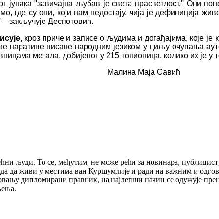
јунака ''завичајна љубав је света прасветлост.'' Они поно
тамо, где су они, који нам недостају, чија је дефиниција жи
'' – закључује Деспотовић.
исује,
кроз приче и записе о људима и догађајима, које је 
е наративе писане народним језиком у циљу очувања аутен
ницама метала, добијеног у 215 топионица, колико их је у 
Малина Маја Савић
ећни људи. То се, међутим, не може рећи за новинара, публици
онуда да живи у местима ван Куршумлије и ради на важним и од
разовању дипломирани правник, на најлепши начин се одужује пре
љења.