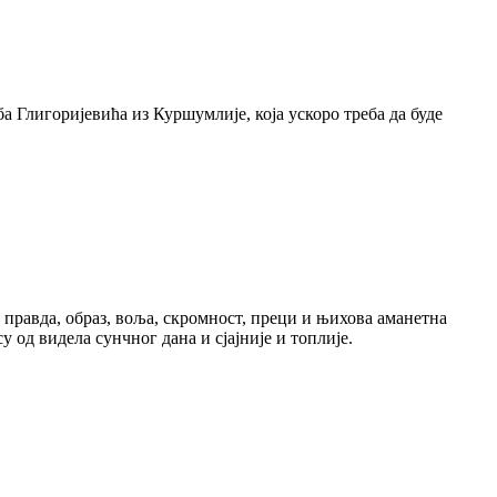
 Глигоријевића из Куршумлије, која ускоро треба да буде
 правда, образ, воља, скромност, преци и њихова аманетна
 од видела сунчног дана и сјајније и топлије.