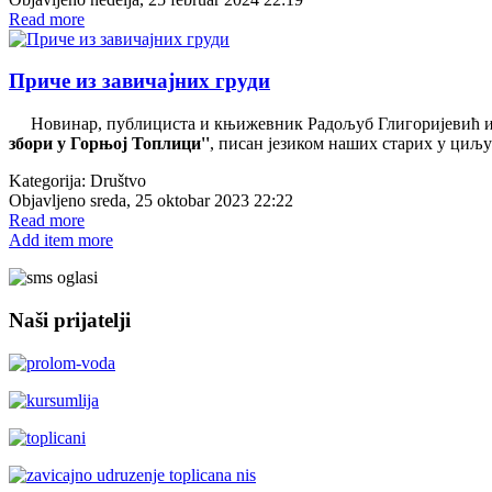
Read more
Приче из завичајних груди
Новинар, публициста и књижевник Радољуб Глигоријевић из 
збори у Горњој Топлици''
, писан језиком наших старих у циљу
Kategorija:
Društvo
Objavljeno sreda, 25 oktobar 2023 22:22
Read more
Add item more
Naši prijatelji