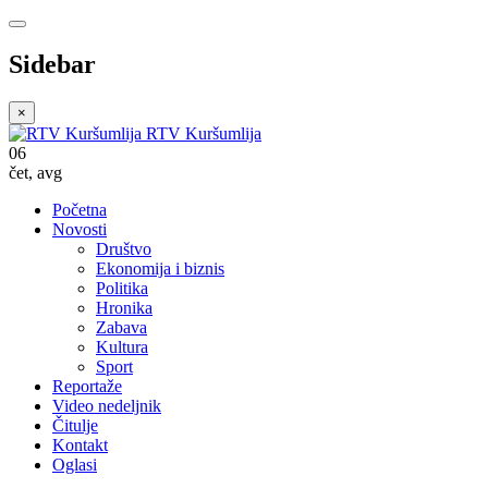
Sidebar
×
RTV Kuršumlija
06
čet
,
avg
Početna
Novosti
Društvo
Ekonomija i biznis
Politika
Hronika
Zabava
Kultura
Sport
Reportaže
Video nedeljnik
Čitulje
Kontakt
Oglasi