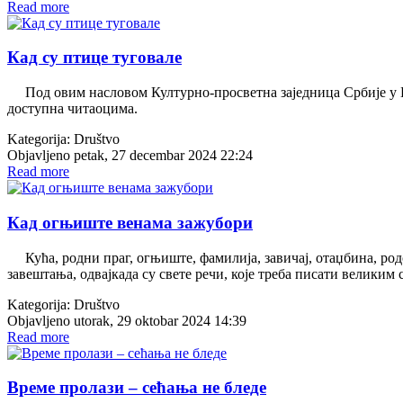
Read more
Кад су птице туговале
Под овим насловом Културно-просветна заједница Србије у Беог
доступна читаоцима.
Kategorija:
Društvo
Objavljeno petak, 27 decembar 2024 22:24
Read more
Кад огњиште венама зажубори
Кућа, родни праг, огњиште, фамилија, завичај, отаџбина, родо
завештања, одвајкада су свете речи, које треба писати великим
Kategorija:
Društvo
Objavljeno utorak, 29 oktobar 2024 14:39
Read more
Време пролази – сећања не бледе