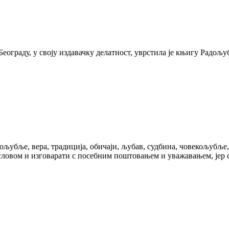
раду, у своју издавачку делатност, уврстила је књигу Радољуба
љубље, вера, традиција, обичаји, љубав, судбина, човекољубље,
 словом и изговарати с посебним поштовањем и уважавањем, јер су