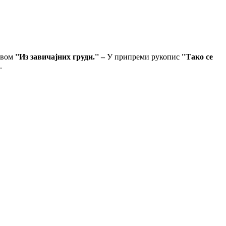
овом
''Из завичајних груди.'' –
У припреми рукопис
''Тако се
.