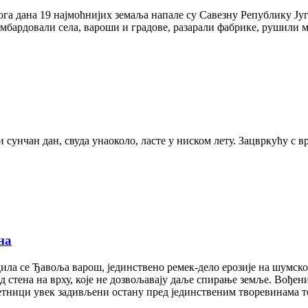
Тога дана 19 најмоћнијих земаља напале су Савезну Републику Југ
мбардовали села, вароши и градове, разарали фабрике, рушили м
 сунчан дан, свуда унаоколо, ласте у ниском лету. Зацвркућу с в
на
ила се Ђавоља варош, јединствено ремек-дело ерозије на шумск
од стена на врху, које не дозвољавају даље спирање земље. Вођен
тници увек задивљени остану пред јединственим творевинама т