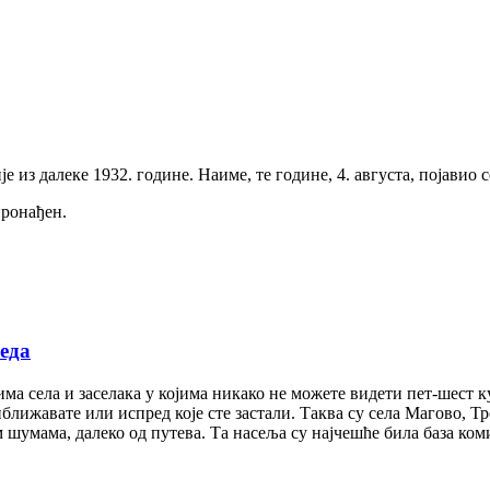
 из далеке 1932. године. Наиме, те године, 4. августа, појавио с
пронађен.
еда
а села и заселака у којима никако не можете видети пет-шест кућ
приближавате или испред које сте застали. Таква су села Магово,
 шумама, далеко од путева. Та насеља су најчешће била база ко