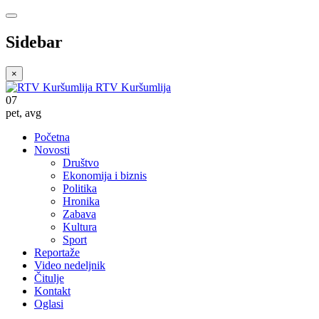
Sidebar
×
RTV Kuršumlija
07
pet
,
avg
Početna
Novosti
Društvo
Ekonomija i biznis
Politika
Hronika
Zabava
Kultura
Sport
Reportaže
Video nedeljnik
Čitulje
Kontakt
Oglasi