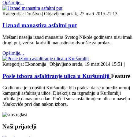
Opširnije...
Kategorija:
Društvo
|
Objavljeno petak, 27 mart 2015 21:13
|
I iznad manastira asfaltni put
Meštani naselja iznad manastira Svetog Nikole godinama nisu imali
drugi put, već su koristili manastirsko dvorište za prolaz.
Opširnije...
Kategorija:
Ekonomija
|
Objavljeno sreda, 19 mart 2014 15:51
|
Posle izbora asfaltiranje ulica u Kuršumliji
Feature
Godinama je u opštini Kuršumlija bila praksa da se u predizbornoj
kampanji asfaltiraju ulice. Direkcija za izgradnju u Kuršumliji
učinila je danas presedan. Počeli su sa asfaltiranjem ulica u naselju
Markoviće prvi dan nakon izbora.
Naši prijatelji