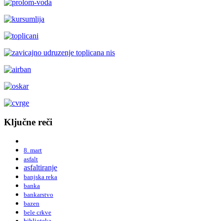
Ključne reči
8. mart
asfalt
asfaltiranje
banjska reka
banka
bankarstvo
bazen
bele crkve