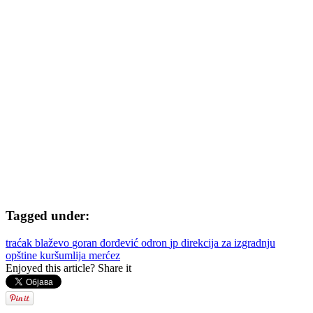
Tagged under:
traćak
blaževo
goran đorđević
odron
jp direkcija za izgradnju
opštine kuršumlija
merćez
Enjoyed this article? Share it