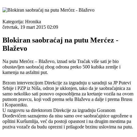
Kategorija:
Hronika
četvrtak, 19 mart 2015 02:09
Blokiran saobraćaj na putu Merćez -
Blaževo
Na putu Merćez – Blaževo, iznad sela Traćak više sati je bio
obustavljen saobraćaj zbog odrona preko 500 kubika zemlje i
kamenja na asfaltni put.
Brzom intervencijom Direkcije za izgradnju u saradnji sa JP Putevi
Srbije i PZP iz Niša, odron je uklonjen, tako da je saobraćajnica za
samo nekoliko sati ponovo osposobljena za kretanje vozila na ovom
putnom pravcu, koji vodi prema selu Blaževu a dalje i prema Brusu
i Kopaoniku.
U razgovru sa direktorom Direkcije za izgradnju Goranom
Đorđevićem saznajemo da nisu samo ove saobraćajnice ugrožene u
opštini Kuršumlija, već da postoji opasnost i na drugim mestima pa
poziva vozače da budu oprezni i prilagode brzinu uslovima na putu.