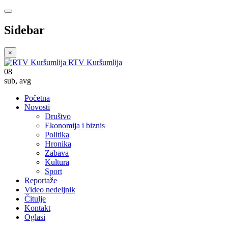
Sidebar
×
RTV Kuršumlija
08
sub
,
avg
Početna
Novosti
Društvo
Ekonomija i biznis
Politika
Hronika
Zabava
Kultura
Sport
Reportaže
Video nedeljnik
Čitulje
Kontakt
Oglasi