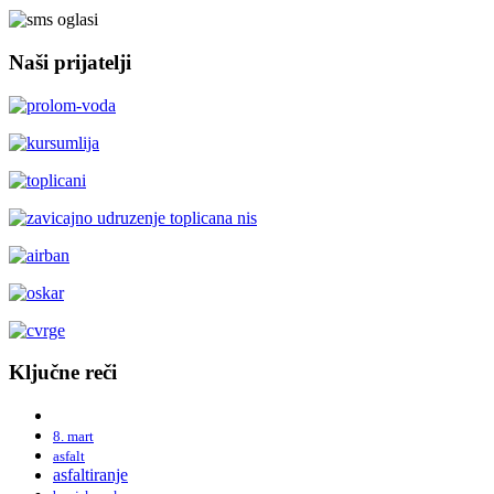
Naši prijatelji
Ključne reči
8. mart
asfalt
asfaltiranje