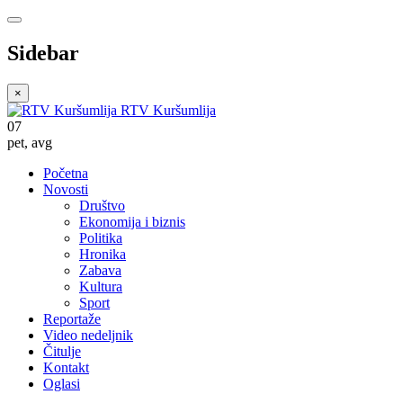
Sidebar
×
RTV Kuršumlija
07
pet
,
avg
Početna
Novosti
Društvo
Ekonomija i biznis
Politika
Hronika
Zabava
Kultura
Sport
Reportaže
Video nedeljnik
Čitulje
Kontakt
Oglasi