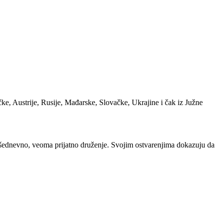
rčke, Austrije, Rusije, Mađarske, Slovačke, Ukrajine i čak iz Južne
višednevno, veoma prijatno druženje. Svojim ostvarenjima dokazuju da