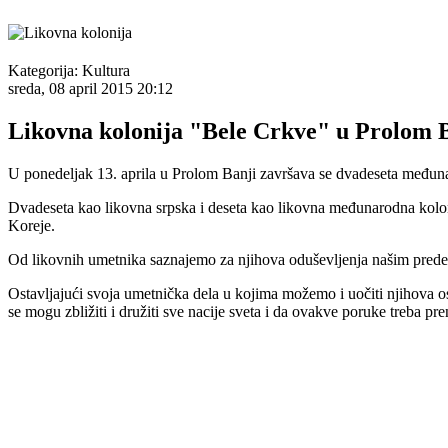
Kategorija:
Kultura
sreda, 08 april 2015 20:12
Likovna kolonija "Bele Crkve" u Prolom 
U ponedeljak 13. aprila u Prolom Banji završava se dvadeseta međunar
Dvadeseta kao likovna srpska i deseta kao likovna međunarodna kolonija
Koreje.
Od likovnih umetnika saznajemo za njihova oduševljenja našim predel
Ostavljajući svoja umetnička dela u kojima možemo i uočiti njihova 
se mogu zbližiti i družiti sve nacije sveta i da ovakve poruke treba pre