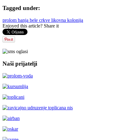
Tagged under:
prolom banja
bele crkve
likovna kolonija
Enjoyed this article? Share it
Naši prijatelji