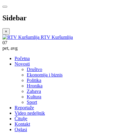
Sidebar
×
RTV Kuršumlija
07
pet
,
avg
Početna
Novosti
Društvo
Ekonomija i biznis
Politika
Hronika
Zabava
Kultura
Sport
Reportaže
Video nedeljnik
Čitulje
Kontakt
Oglasi