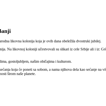
Banji
odna likovna kolonija koja je ovih dana obeležila dvostruki jubilej.
. Na likovnoj koloniji učestvovali su slikari iz cele Srbije ali i iz: G
ima, gostoljubljem, našim običajima i kulturom.
osećanja koja će poneti sa sobom, a nama njihova dela kao sećanje na 
nosti širom naše planete.