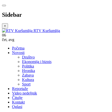
Sidebar
×
RTV Kuršumlija
06
čet
,
avg
Početna
Novosti
Društvo
Ekonomija i biznis
Politika
Hronika
Zabava
Kultura
Sport
Reportaže
Video nedeljnik
Čitulje
Kontakt
Oglasi