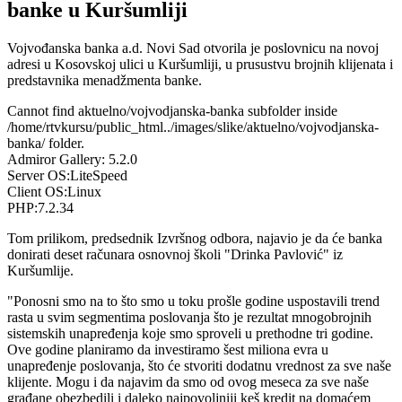
banke u Kuršumliji
Vojvođanska banka a.d. Novi Sad otvorila je poslovnicu na novoj
adresi u Kosovskoj ulici u Kuršumliji, u prusustvu brojnih klijenata i
predstavnika menadžmenta banke.
Cannot find aktuelno/vojvodjanska-banka subfolder inside
/home/rtvkursu/public_html../images/slike/aktuelno/vojvodjanska-
banka/ folder.
Admiror Gallery: 5.2.0
Server OS:LiteSpeed
Client OS:Linux
PHP:7.2.34
Tom prilikom, predsednik Izvršnog odbora, najavio je da će banka
donirati deset računara osnovnoj školi "Drinka Pavlović" iz
Kuršumlije.
"Ponosni smo na to što smo u toku prošle godine uspostavili trend
rasta u svim segmentima poslovanja što je rezultat mnogobrojnih
sistemskih unapređenja koje smo sproveli u prethodne tri godine.
Ove godine planiramo da investiramo šest miliona evra u
unapređenje poslovanja, što će stvoriti dodatnu vrednost za sve naše
klijente. Mogu i da najavim da smo od ovog meseca za sve naše
građane obezbedili i daleko najpovoljniji keš kredit na domaćem