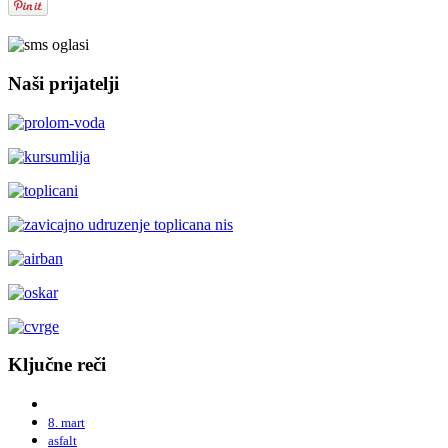
Naši prijatelji
Ključne reči
8. mart
asfalt