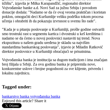
tržištu", izjavila je Milka Karapandžić, regionalni direktor
Vojvođanske banke a.d. Novi Sad za južnu Srbiju i povodom
donacije dodala: "Nadamo se da će ovaj veoma praktičan i koristan
poklon, omogućiti deci Kuršumlije veliku podršku tokom procesa
učenja i ohrabriti ih da pokazuju izvrsnost u svemu što rade".
"Kada je u pitanju poslovanje u Kuršumliji, prošle godine ostvarili
smo trostruki rast u segmentu kartica i dvostruki u keš kreditima i
nadamo se da ćemo u novoj poslovnici nastaviti taj trend. Nova
ekspozitura u našem gradu uređena je skladu sa najvišim
standardima bankarskog poslovanja", izjavio je Miladin Ratković
direktor poslovnice u Kuršumliji obraćajući se prisutnima.
Vojvođanska banka je institucija sa dugom tradicijom i ima značajan
broj filijala u Srbiji. Za ovu godinu banka je pripremila nove,
konkurentne uslove i brojne pogodnosti za sve klijente, privredu i
lokalnu zajednicu.
AdmirorGallery 5.2.0
, author/s
Vasiljevski
&
Kekeljevic
.
Tagged under:
bankarstvo
banka
vojvođanska banka
Enjoyed this article? Share it