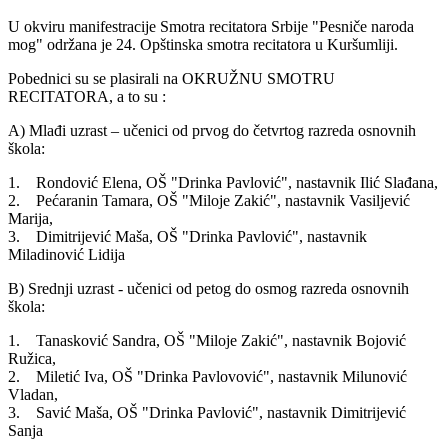
U okviru manifestracije Smotra recitatora Srbije "Pesniče naroda
mog" održana je 24. Opštinska smotra recitatora u Kuršumliji.
Pobednici su se plasirali na OKRUŽNU SMOTRU
RECITATORA, a to su :
A) Mlađi uzrast – učenici od prvog do četvrtog razreda osnovnih
škola:
1. Rondović Elena, OŠ "Drinka Pavlović", nastavnik Ilić Slađana,
2. Pećaranin Tamara, OŠ "Miloje Zakić", nastavnik Vasiljević
Marija,
3. Dimitrijević Maša, OŠ "Drinka Pavlović", nastavnik
Miladinović Lidija
B) Srednji uzrast - učenici od petog do osmog razreda osnovnih
škola:
1. Tanasković Sandra, OŠ "Miloje Zakić", nastavnik Bojović
Ružica,
2. Miletić Iva, OŠ "Drinka Pavlovović", nastavnik Milunović
Vladan,
3. Savić Maša, OŠ "Drinka Pavlović", nastavnik Dimitrijević
Sanja