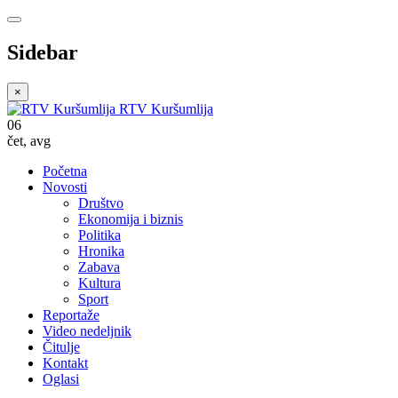
Sidebar
×
RTV Kuršumlija
06
čet
,
avg
Početna
Novosti
Društvo
Ekonomija i biznis
Politika
Hronika
Zabava
Kultura
Sport
Reportaže
Video nedeljnik
Čitulje
Kontakt
Oglasi