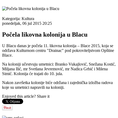
Kategorija:
Kultura
ponedeljak, 06 jul 2015 20:25
Počela likovna kolonija u Blacu
U Blacu danas je počela 11. likovna kolonija – Blace 2015, koja se
održava Kulturnom centru "Drainac" pod pokroviteljstvom Opštine
Blace.
Na koloniji učestvuju umetnici: Branko Vukajlović, Snežana Kostić,
Miljana Ilić, mr Svetlana Jevremović, mr Nadica Grbić i Milena
Simić. Kolonija će trajati do 10. jula.
Nakon završetka kolonije biće održana i zajednička izložba radova
koje su umetnici napravili na koloniji.
Enjoyed this article? Share it