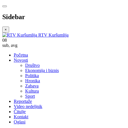
Sidebar
×
RTV Kuršumlija
08
sub
,
avg
Početna
Novosti
Društvo
Ekonomija i biznis
Politika
Hronika
Zabava
Kultura
Sport
Reportaže
Video nedeljnik
Čitulje
Kontakt
Oglasi