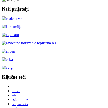
Naši prijatelji
Ključne reči
8. mart
asfalt
asfaltiranje
banjska reka