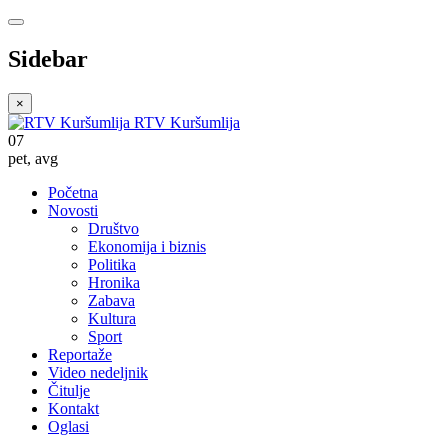
Sidebar
×
RTV Kuršumlija
07
pet
,
avg
Početna
Novosti
Društvo
Ekonomija i biznis
Politika
Hronika
Zabava
Kultura
Sport
Reportaže
Video nedeljnik
Čitulje
Kontakt
Oglasi