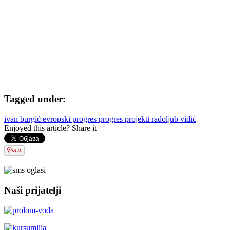
Tagged under:
ivan burgić
evropski progres
progres
projekti
radoljub vidić
Enjoyed this article? Share it
Naši prijatelji