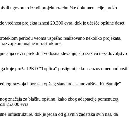
pisali ugovore o izradi projektno-tehničke dokumentacije, preko
de vrednost projekta iznosi 20.300 evra, dok je učešće opštine deset
proteklom periodu veoma uspešno realizovano nekoliko projekata,
i razvoj komunalne infrastrukture.
pucanja cevi i prekidi u vodosnabdevanju, što izaziva nezadovoljstvo
usluga koje pruža JPKD "Toplica" postignut je konsenzus o neohodnosti
rednog razvoja i porasta opšteg standarda stanovništva Kuršumije"
zetnog značaja za blačku opštinu, kako zbog adaptacije pomenutog
nosi 25.000 evra.
 infrastrukture, dok je jedan od glavnih zadataka svih nas, da