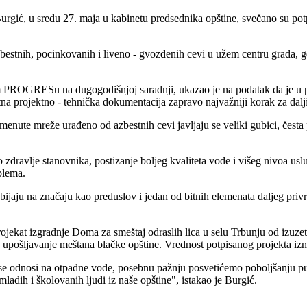
urgić, u sredu 27. maja u kabinetu predsednika opštine, svečano su pot
bestnih, pocinkovanih i liveno - gvozdenih cevi u užem centru grada, g
m PROGRESu na dugogodišnjoj saradnji, ukazao je na podatak da je u 
na projektno - tehnička dokumentacija zapravo najvažniji korak za dalj
enute mreže urađeno od azbestnih cevi javljaju se veliki gubici, česta 
o zdravlje stanovnika, postizanje boljeg kvaliteta vode i višeg nivoa 
blema.
bijaju na značaju kao preduslov i jedan od bitnih elemenata daljeg priv
projekat izgradnje Doma za smeštaj odraslih lica u selu Trbunju od izu
za upošljavanje meštana blačke opštine. Vrednost potpisanog projekta iz
 odnosi na otpadne vode, posebnu pažnju posvetićemo poboljšanju putne
adih i školovanih ljudi iz naše opštine", istakao je Burgić.