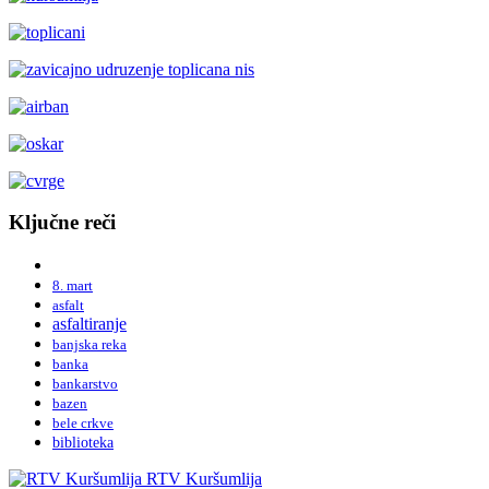
Ključne reči
8. mart
asfalt
asfaltiranje
banjska reka
banka
bankarstvo
bazen
bele crkve
biblioteka
RTV Kuršumlija