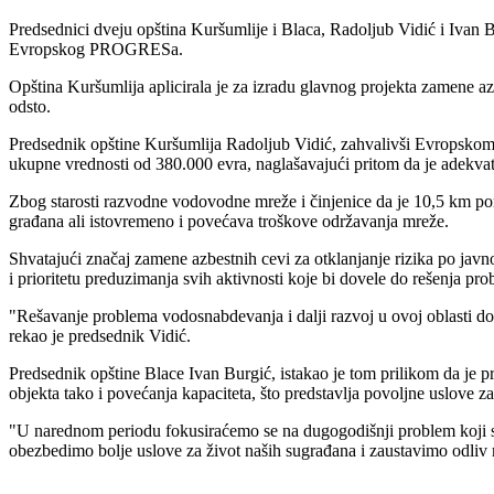
Predsednici dveju opština Kuršumlije i Blaca, Radoljub Vidić i Ivan B
Evropskog PROGRESa.
Opština Kuršumlija aplicirala je za izradu glavnog projekta zamene az
odsto.
Predsednik opštine Kuršumlija Radoljub Vidić, zahvalivši Evropsko
ukupne vrednosti od 380.000 evra, naglašavajući pritom da je adekvat
Zbog starosti razvodne vodovodne mreže i činjenice da je 10,5 km pom
građana ali istovremeno i povećava troškove održavanja mreže.
Shvatajući značaj zamene azbestnih cevi za otklanjanje rizika po javn
i prioritetu preduzimanja svih aktivnosti koje bi dovele do rešenja pro
"Rešavanje problema vodosnabdevanja i dalji razvoj u ovoj oblasti do
rekao je predsednik Vidić.
Predsednik opštine Blace Ivan Burgić, istakao je tom prilikom da je 
objekta tako i povećanja kapaciteta, što predstavlja povoljne uslove 
"U narednom periodu fokusiraćemo se na dugogodišnji problem koji se
obezbedimo bolje uslove za život naših sugrađana i zaustavimo odliv ml