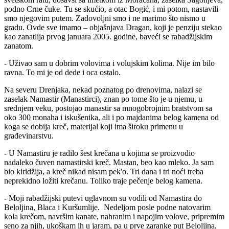
podno Crne čuke. Tu se skućio, a otac Bogić, i mi potom, nastavili
smo njegovim putem. Zadovoljni smo i ne marimo što nismo u
gradu. Ovde sve imamo – objašnjava Dragan, koji je penziju stekao
kao zanatlija prvog januara 2005. godine, baveći se rabadžijskim
zanatom.
- Uživao sam u dobrim volovima i volujskim kolima. Nije im bilo
ravna. To mi je od dede i oca ostalo.
Na severu Drenjaka, nekad poznatog po drenovima, nalazi se
zaselak Namastir (Manastirci), znan po tome što je u njemu, u
srednjem veku, postojao manastir sa mnogobrojnim bratstvom sa
oko 300 monaha i iskušenika, ali i po majdanima belog kamena od
koga se dobija kreč, materijal koji ima široku primenu u
građevinarstvu.
- U Namastiru je radilo šest krečana u kojima se proizvodio
nadaleko čuven namastirski kreč. Mastan, beo kao mleko. Ja sam
bio kiridžija, a kreč nikad nisam pek'o. Tri dana i tri noći treba
neprekidno ložiti krečanu. Toliko traje pečenje belog kamena.
- Moji rabadžijski putevi uglavnom su vodili od Namastira do
Beloljina, Blaca i Kuršumlije. Nedeljom posle podne natovarim
kola krečom, navršim kanate, nahranim i napojim volove, pripremim
seno za njih, ukoškam ih u jaram, pa u prve zaranke put Beloljina,