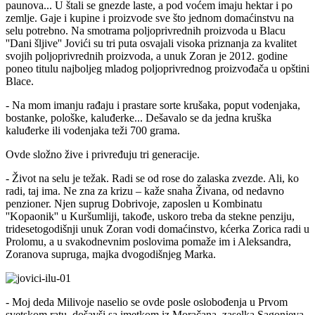
paunova... U štali se gnezde laste, a pod voćem imaju hektar i po
zemlje. Gaje i kupine i proizvode sve što jednom domaćinstvu na
selu potrebno. Na smotrama poljoprivrednih proizvoda u Blacu
''Dani šljive'' Jovići su tri puta osvajali visoka priznanja za kvalitet
svojih poljoprivrednih proizvoda, a unuk Zoran je 2012. godine
poneo titulu najboljeg mladog poljoprivrednog proizvođača u opštini
Blace.
- Na mom imanju rađaju i prastare sorte krušaka, poput vodenjaka,
bostanke, pološke, kaluđerke... Dešavalo se da jedna kruška
kaluđerke ili vodenjaka teži 700 grama.
Ovde složno žive i privređuju tri generacije.
- Život na selu je težak. Radi se od rose do zalaska zvezde. Ali, ko
radi, taj ima. Ne zna za krizu – kaže snaha Živana, od nedavno
penzioner. Njen suprug Dobrivoje, zaposlen u Kombinatu
''Kopaonik'' u Kuršumliji, takođe, uskoro treba da stekne penziju,
tridesetogodišnji unuk Zoran vodi domaćinstvo, kćerka Zorica radi u
Prolomu, a u svakodnevnim poslovima pomaže im i Aleksandra,
Zoranova supruga, majka dvogodišnjeg Marka.
- Moj deda Milivoje naselio se ovde posle oslobođenja u Prvom
svetskom ratu, došavši sa imetkom iz Moračana, zaselka Sagonjeva,