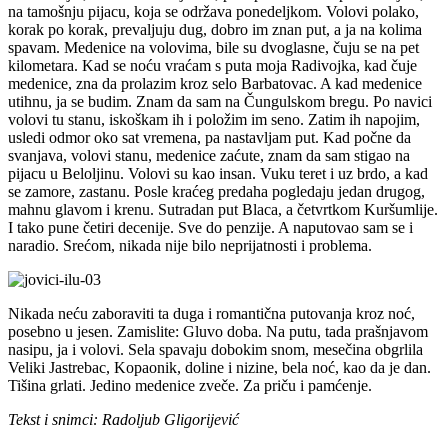
na tamošnju pijacu, koja se održava ponedeljkom. Volovi polako,
korak po korak, prevaljuju dug, dobro im znan put, a ja na kolima
spavam. Medenice na volovima, bile su dvoglasne, čuju se na pet
kilometara. Kad se noću vraćam s puta moja Radivojka, kad čuje
medenice, zna da prolazim kroz selo Barbatovac. A kad medenice
utihnu, ja se budim. Znam da sam na Čungulskom bregu. Po navici
volovi tu stanu, iskoškam ih i položim im seno. Zatim ih napojim,
usledi odmor oko sat vremena, pa nastavljam put. Kad počne da
svanjava, volovi stanu, medenice zaćute, znam da sam stigao na
pijacu u Beloljinu. Volovi su kao insan. Vuku teret i uz brdo, a kad
se zamore, zastanu. Posle kraćeg predaha pogledaju jedan drugog,
mahnu glavom i krenu. Sutradan put Blaca, a četvrtkom Kuršumlije.
I tako pune četiri decenije. Sve do penzije. A naputovao sam se i
naradio. Srećom, nikada nije bilo neprijatnosti i problema.
Nikada neću zaboraviti ta duga i romantična putovanja kroz noć,
posebno u jesen. Zamislite: Gluvo doba. Na putu, tada prašnjavom
nasipu, ja i volovi. Sela spavaju dobokim snom, mesečina obgrlila
Veliki Jastrebac, Kopaonik, doline i nizine, bela noć, kao da je dan.
Tišina grlati. Jedino medenice zveče. Za priču i pamćenje.
Tekst i snimci: Radoljub Gligorijević