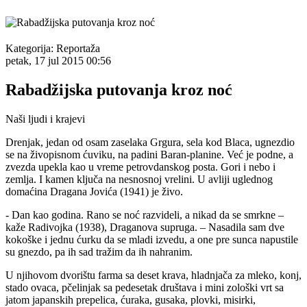
Kategorija:
Reportaža
petak, 17 jul 2015 00:56
Rabadžijska putovanja kroz noć
Naši ljudi i krajevi
Drenjak, jedan od osam zaselaka Grgura, sela kod Blaca, ugnezdio
se na živopisnom ćuviku, na padini Baran-planine. Već je podne, a
zvezda upekla kao u vreme petrovdanskog posta. Gori i nebo i
zemlja. I kamen ključa na nesnosnoj vrelini. U avliji uglednog
domaćina Dragana Jovića (1941) je živo.
- Dan kao godina. Rano se noć razvideli, a nikad da se smrkne –
kaže Radivojka (1938), Draganova supruga. – Nasadila sam dve
kokoške i jednu ćurku da se mladi izvedu, a one pre sunca napustile
su gnezdo, pa ih sad tražim da ih nahranim.
U njihovom dvorištu farma sa deset krava, hladnjača za mleko, konj,
stado ovaca, pčelinjak sa pedesetak društava i mini zološki vrt sa
jatom japanskih prepelica, ćuraka, gusaka, plovki, misirki,