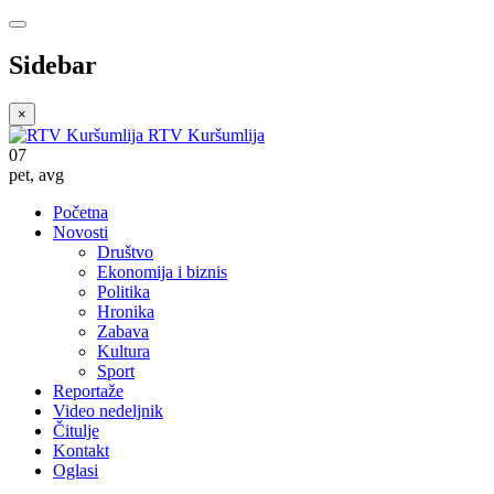
Sidebar
×
RTV Kuršumlija
07
pet
,
avg
Početna
Novosti
Društvo
Ekonomija i biznis
Politika
Hronika
Zabava
Kultura
Sport
Reportaže
Video nedeljnik
Čitulje
Kontakt
Oglasi