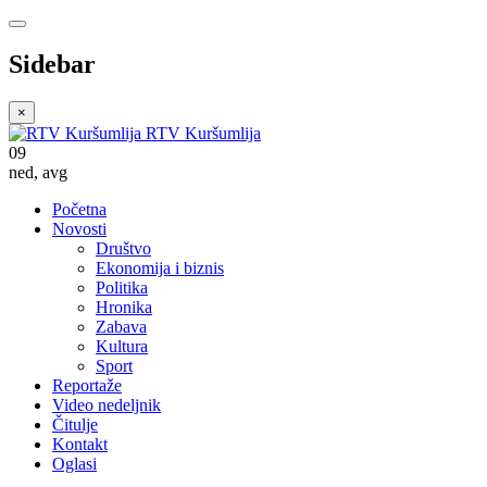
Sidebar
×
RTV Kuršumlija
09
ned
,
avg
Početna
Novosti
Društvo
Ekonomija i biznis
Politika
Hronika
Zabava
Kultura
Sport
Reportaže
Video nedeljnik
Čitulje
Kontakt
Oglasi