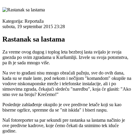
Kategorija:
Reportaža
subota, 19 septembar 2015 23:28
Rastanak sa lastama
Za vreme ovog dugog i toplog leta bezbroj lasta svijalo je svoja
gnezda po svim zgradama u Kuršumliji. Izvele su svoja potomstva,
pa ih je sada mnogo više.
Na sve to građani nisu mnogo obraćali pažnju, sve do ovih dana,
kada su se male laste, pod nekom i nečijom "komandom" okupile na
vodove niskonaponske mreže i telefonske instalacije, ali i po
simsovima zgrada, čekajući sledeću "naredbu", koja će glasiti: "Ako
smo sve na broju? Krećemo!"
Poslednje zahlađenje okupilo je ove predivne letače koji su kao
biserne ogrlice, spremne da se "nit iskida" i biseri raspu.
Naš fotoreporter sa par sekundi pre rastanka sa lastama načinio je
ove predivne kadrove, koje ćemo čekati da snimimo tek iduće
godine.