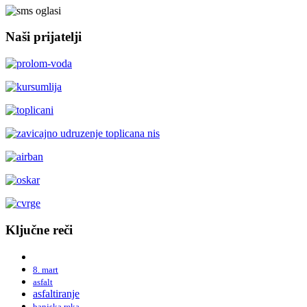
Naši prijatelji
Ključne reči
8. mart
asfalt
asfaltiranje
banjska reka