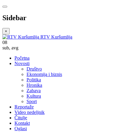
Sidebar
×
RTV Kuršumlija
08
sub
,
avg
Početna
Novosti
Društvo
Ekonomija i biznis
Politika
Hronika
Zabava
Kultura
Sport
Reportaže
Video nedeljnik
Čitulje
Kontakt
Oglasi