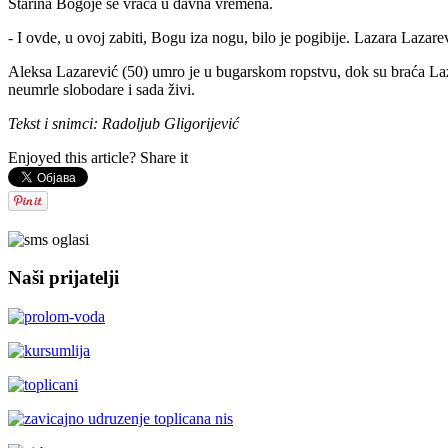
Starina Bogoje se vraća u davna vremena.
- I ovde, u ovoj zabiti, Bogu iza nogu, bilo je pogibije. Lazara Lazar
Aleksa Lazarević (50) umro je u bugarskom ropstvu, dok su braća Laza
neumrle slobodare i sada živi.
Tekst i snimci: Radoljub Gligorijević
Enjoyed this article? Share it
Naši prijatelji