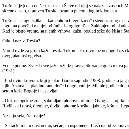
Trešnica je jedan od šest zaselaka Štave u kojoj se nalaze i zaseoci: 
skrene desno, u pravcu Treske, uzanim putem, dugim kilometar.
Trešnica se ugnezdila na kamenitom bregu između stenostasnog masiva 
jugu, na površini manjoj od fudbalskog igrališta. Zaklonjen od planinsk
Kad je bistro vreme, sa njenih vrhova, kažu, pogled seže do Niša i Sta
Otkud naziv Treska?
Narod ovde za grom kaže tresak. Tokom leta, u vreme nepogoda, sa ka
ovog planinskog visa.
Već je podne. Zvezda sve jaže prži. Iz pravca Skoranje grakću dva gav
(1931).
- Pod ovim krovom, koji je otac Tiodor sagradio 1908. godine, a ja ga
njih. A zima na planinu rano dođe i dugo potraje. Minule godine do kr
setom kaže Bogoje i nastavlja:
- Dok ne upekne zrak, sakupljam plodove prirode. Ovog leta, uprkos suši
Rodili su i orasi, drenjine, divlje i pitome kruške i jabuke, lešnici. L
Nestaju sela, šta ostaje?
- Starački mir, u duši nemir, sećanja i uspomene. I reči da od zaborava