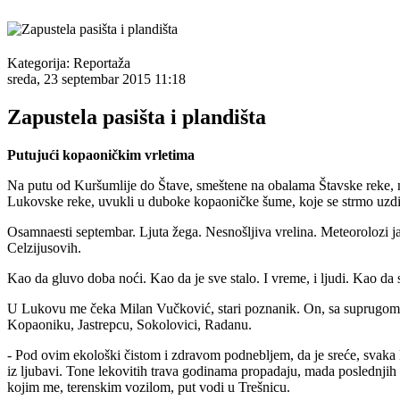
Kategorija:
Reportaža
sreda, 23 septembar 2015 11:18
Zapustela pasišta i plandišta
Putujući kopaoničkim vrletima
Na putu od Kuršumlije do Štave, smeštene na obalama Štavske reke, na
Lukovske reke, uvukli u duboke kopaoničke šume, koje se strmo uzdiž
Osamnaesti septembar. Ljuta žega. Nesnošljiva vrelina. Meteorolozi jav
Celzijusovih.
Kao da gluvo doba noći. Kao da je sve stalo. I vreme, i ljudi. Kao da s
U Lukovu me čeka Milan Vučković, stari poznanik. On, sa suprugom Mil
Kopaoniku, Jastrepcu, Sokolovici, Radanu.
- Pod ovim ekološki čistom i zdravom podnebljem, da je sreće, svaka ku
iz ljubavi. Tone lekovitih trava godinama propadaju, mada poslednjih
kojim me, terenskim vozilom, put vodi u Trešnicu.