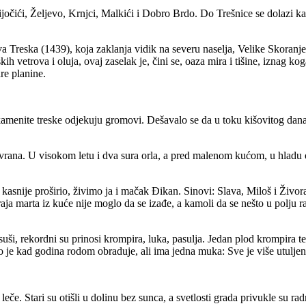
Mijočići, Željevo, Krnjci, Malkići i Dobro Brdo. Do Trešnice se dolazi 
Treska (1439), koja zaklanja vidik na severu naselja, Velike Skoranje
ih vetrova i oluja, ovaj zaselak je, čini se, oaza mira i tišine, iznag k
re planine.
menite treske odjekuju gromovi. Dešavalo se da u toku kišovitog dana 
rana. U visokom letu i dva sura orla, a pred malenom kućom, u hladu or
 kasnije proširio, živimo ja i mačak Đikan. Sinovi: Slava, Miloš i Živ
aja marta iz kuće nije moglo da se izađe, a kamoli da se nešto u polju
, rekordni su prinosi krompira, luka, pasulja. Jedan plod krompira teži 
epo je kad godina rodom obraduje, ali ima jedna muka: Sve je više utuljen
 leče. Stari su otišli u dolinu bez sunca, a svetlosti grada privukle su 