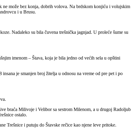
jak ne može bez konja, dobrih volova. Na brdskom konjiću i volujskim
androvcu i u Brusu.
 i koze. Nadaleko su bila čuvena trešnička jagnjad. U proleće šume su
šnjim imenom – Štava, koja je bila jedno od većih sela u opštini
insana je smanjen broj žitelja u odnosu na vreme od pre pet i po
ova.
žive braća Milivoje i Velibor sa sestrom Milenom, a u drugoj Radoljub
rešnice ostalo.
e Trešnice i putuju do Štavske rečice kao njene leve pritoke.