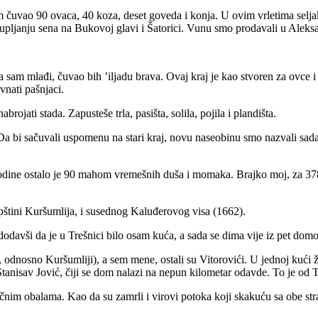
am čuvao 90 ovaca, 40 koza, deset goveda i konja. U ovim vrletima sel
akupljanju sena na Bukovoj glavi i Šatorici. Vunu smo prodavali u Aleks
da sam mlađi, čuvao bih ’iljadu brava. Ovaj kraj je kao stvoren za ovce
vnati pašnjaci.
ojati stada. Zapusteše trla, pasišta, solila, pojila i plandišta.
. Da bi sačuvali uspomenu na stari kraj, novu naseobinu smo nazvali sada
odine ostalo je 90 mahom vremešnih duša i momaka. Brajko moj, za 378 
opštini Kuršumlija, i susednog Kaluđerovog visa (1662).
dodavši da je u Trešnici bilo osam kuća, a sada se dima vije iz pet dom
, odnosno Kuršumliji), a sem mene, ostali su Vitorovići. U jednoj kući 
anisav Jović, čiji se dom nalazi na nepun kilometar odavde. To je od T
nim obalama. Kao da su zamrli i virovi potoka koji skakuću sa obe stran