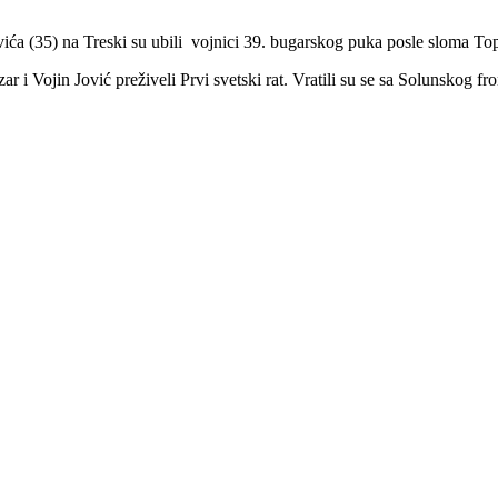
evića (35) na Treski su ubili vojnici 39. bugarskog puka posle sloma Top
r i Vojin Jović preživeli Prvi svetski rat. Vratili su se sa Solunskog