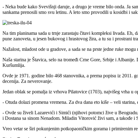
- Neka bude kako Svevišnji daruje, a drugo je vreme bilo onda. Ja s
sankama prenosili smo svu letinu. A leto smo provodili u kosidbi i s
Na tim planinama sada u trnje zarastaju čitavi kompleksi livada. Eh, 
pune zanoveta, u jesen bukovog i hrastovog žira, a tu su i prostrani tra
Nažalost, mladost ode u gradove, a sada se na prste jedne ruke mogu nabr
Naša starina je Štavica, selo na tromeđi Crne Gore, Srbije i Albanije
Kuršumlija.
Ovde je 1971. godine bilo 468 stanovnika, a prema popisu iz 2011. g
decenija. Za neverovanje.
Jedan oblak se pomalja iz vrhova Pilatovice (1703), najvišeg vrha u 
- Otuda dolazi promena vremena. Za dva dana eto kiše – veli starina, 
- Ovde su živeli Lazarevići i Simići (njihovi potomci žive u Beogradu
i Dostana sa sinom Nenadom. Miladin Vitorović živi sam, a takođe i St
Vreo vetar se širi pokunjenim potkopaoničkim gorama i primirenim reč