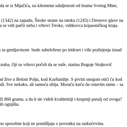
kada se iz Mijačića, na kilometar udaljenosti od hrama Svetog Mine,
 (1342) na zapadu, Široke strane na istoku (1245) i Drenove glave na
oga se vidi parče neba i vrhovi Treske, vidikovca kopaoničkog kraja.
sa grmljavinom bude zabeleženo po trideset i više pražnjenja iznad
aha, čiji su vrhovi počeli da se suše, starina Bogoje Stojković
orad žive u Belom Polju, kod Kuršumlije. S prvim snegom otići ću kod
 radi. Sve nekako, ali samoća ubija. Moraću kuću da ostavim samu – sa
860 grama, a da li ste videli kvalitetniji i krupniji pasulj od ovoga?
ih ognjišta.
radno sposobne koji ne pomišljaju o povratku na raskućevinu.