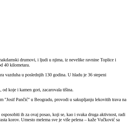
akdamski drumovi, i ljudi u njima, iz nevelike ravnine Toplice i
od 40 kilometara.
tura vazduha u poslednjih 130 godina. U hladu je 36 stepeni
, od koje i kamen gori, zacarovala tišina.
''Josif Pančić'' u Beogradu, provodi u sakupljanju lekovitih trava na
sposobiti ih za ovaj posao, koji se, kao i svaka druga aktivnost, radi
drasta korov. Umesto melema sve je više pelena – kaže Vučković sa