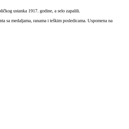
ličkog ustanka 1917. godine, a selo zapalili.
 fronta sa medaljama, ranama i teškim posledicama. Uspomena na