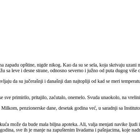
 zapadu opštine, nigde nikog. Kao da su se sela, koja skrivaju uzani m
u sa leve i desne strane, odnosno severno i južno od puta dugog više 
ljaju da su jučerašnji i današnji dan najtopliji od kad se meri tempera
e sve primirilo, pritajilo, zaćutalo, onemelo. Svuda unaokolo, na vrelini
kom, penzionerske dane, desetak godina već, u saradnji sa Institutom 
ća može da bude mala biljna apoteka. Ali, valja menjati navike ljudi i o
 godina, sve ih je manje na zapuštenim livadama i pašnjacima, koje na