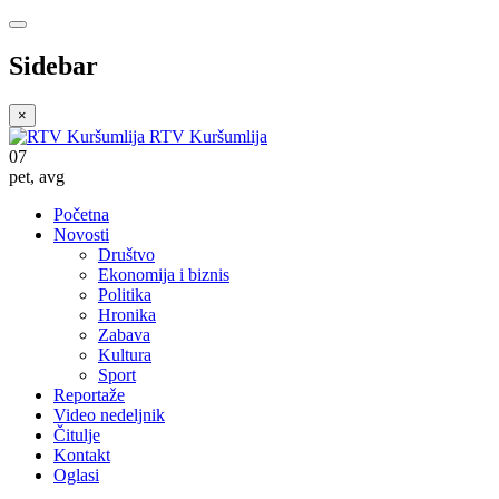
Sidebar
×
RTV Kuršumlija
07
pet
,
avg
Početna
Novosti
Društvo
Ekonomija i biznis
Politika
Hronika
Zabava
Kultura
Sport
Reportaže
Video nedeljnik
Čitulje
Kontakt
Oglasi