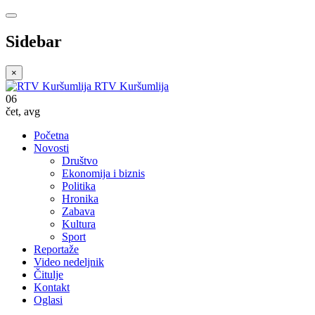
Sidebar
×
RTV Kuršumlija
06
čet
,
avg
Početna
Novosti
Društvo
Ekonomija i biznis
Politika
Hronika
Zabava
Kultura
Sport
Reportaže
Video nedeljnik
Čitulje
Kontakt
Oglasi