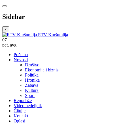
Sidebar
×
RTV Kuršumlija
07
pet
,
avg
Početna
Novosti
Društvo
Ekonomija i biznis
Politika
Hronika
Zabava
Kultura
Sport
Reportaže
Video nedeljnik
Čitulje
Kontakt
Oglasi