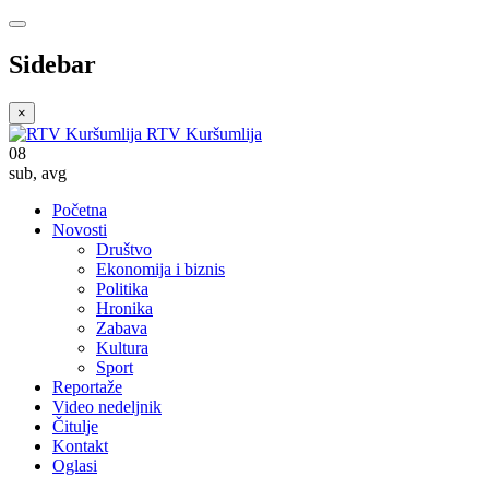
Sidebar
×
RTV Kuršumlija
08
sub
,
avg
Početna
Novosti
Društvo
Ekonomija i biznis
Politika
Hronika
Zabava
Kultura
Sport
Reportaže
Video nedeljnik
Čitulje
Kontakt
Oglasi