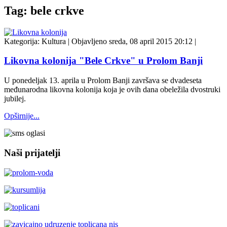
Tag: bele crkve
Kategorija:
Kultura
|
Objavljeno sreda, 08 april 2015 20:12
|
Likovna kolonija "Bele Crkve" u Prolom Banji
U ponedeljak 13. aprila u Prolom Banji završava se dvadeseta
međunarodna likovna kolonija koja je ovih dana obeležila dvostruki
jubilej.
Opširnije...
Naši prijatelji