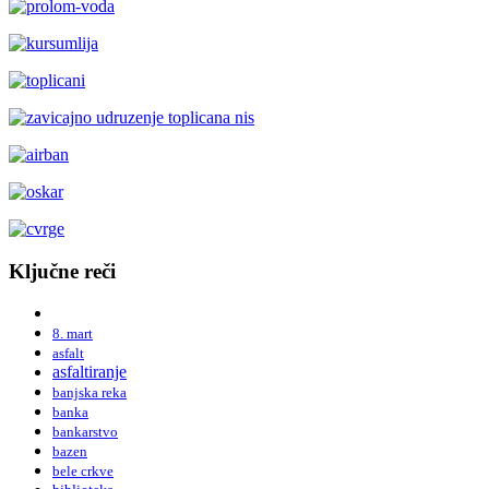
Ključne reči
8. mart
asfalt
asfaltiranje
banjska reka
banka
bankarstvo
bazen
bele crkve