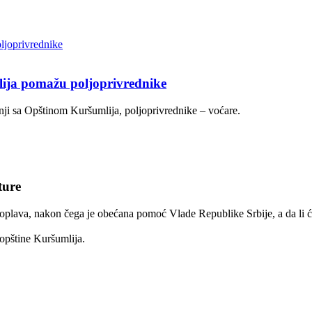
lija pomažu poljoprivrednike
nji sa Opštinom Kuršumlija, poljoprivrednike – voćare.
ture
plava, nakon čega je obećana pomoć Vlade Republike Srbije, a da li ć
opštine Kuršumlija.