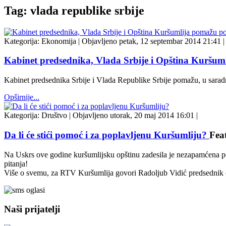
Tag: vlada republike srbije
Kategorija:
Ekonomija
|
Objavljeno petak, 12 septembar 2014 21:41
|
Kabinet predsednika, Vlada Srbije i Opština Kuršum
Kabinet predsednika Srbije i Vlada Republike Srbije pomažu, u sarad
Opširnije...
Kategorija:
Društvo
|
Objavljeno utorak, 20 maj 2014 16:01
|
Da li će stići pomoć i za poplavljenu Kuršumliju?
Fea
Na Uskrs ove godine kuršumlijsku opštinu zadesila je nezapamćena po
pitanja!
Više o svemu, za RTV Kuršumlija govori Radoljub Vidić predsednik 
Naši prijatelji