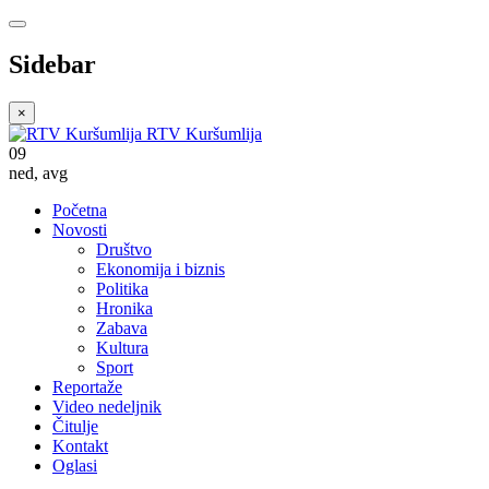
Sidebar
×
RTV Kuršumlija
09
ned
,
avg
Početna
Novosti
Društvo
Ekonomija i biznis
Politika
Hronika
Zabava
Kultura
Sport
Reportaže
Video nedeljnik
Čitulje
Kontakt
Oglasi