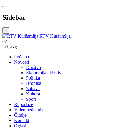
Sidebar
×
RTV Kuršumlija
07
pet
,
avg
Početna
Novosti
Društvo
Ekonomija i biznis
Politika
Hronika
Zabava
Kultura
Sport
Reportaže
Video nedeljnik
Čitulje
Kontakt
Oglasi