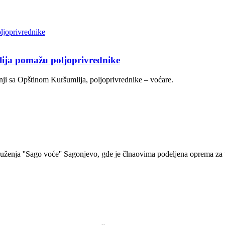
lija pomažu poljoprivrednike
nji sa Opštinom Kuršumlija, poljoprivrednike – voćare.
ženja ''Sago voće'' Sagonjevo, gde je člnaovima podeljena oprema za vo