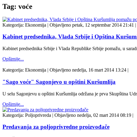
Tag: voće
Kategorija:
Ekonomija
|
Objavljeno petak, 12 septembar 2014 21:41
|
Kabinet predsednika, Vlada Srbije i Opština Kuršum
Kabinet predsednika Srbije i Vlada Republike Srbije pomažu, u sarad
Opširnije...
Kategorija:
Ekonomija
|
Objavljeno nedelja, 16 mart 2014 13:24
|
"Sago voće" Sagonjevo u opštini Kuršumlija
U selu Sagonjevu u opštini Kuršumlija održana je prva Skupština Udru
Opširnije...
Kategorija:
Poljoprivreda
|
Objavljeno nedelja, 02 mart 2014 08:19
|
Predavanja za poljoprivredne proizvođače