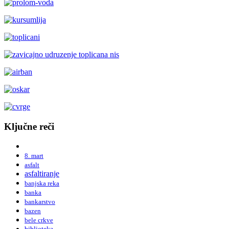
Ključne reči
8. mart
asfalt
asfaltiranje
banjska reka
banka
bankarstvo
bazen
bele crkve