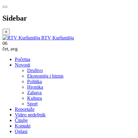
Sidebar
×
RTV Kuršumlija
06
čet
,
avg
Početna
Novosti
Društvo
Ekonomija i biznis
Politika
Hronika
Zabava
Kultura
Sport
Reportaže
Video nedeljnik
Čitulje
Kontakt
Oglasi