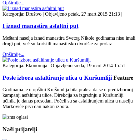
Opširnije...
Kategorija:
Društvo
|
Objavljeno petak, 27 mart 2015 21:13
|
I iznad manastira asfaltni put
Meštani naselja iznad manastira Svetog Nikole godinama nisu imali
drugi put, već su koristili manastirsko dvorište za prolaz.
Opširnije...
Kategorija:
Ekonomija
|
Objavljeno sreda, 19 mart 2014 15:51
|
Posle izbora asfaltiranje ulica u Kuršumliji
Feature
Godinama je u opštini Kuršumlija bila praksa da se u predizbornoj
kampanji asfaltiraju ulice. Direkcija za izgradnju u Kuršumliji
učinila je danas presedan. Počeli su sa asfaltiranjem ulica u naselju
Markoviće prvi dan nakon izbora.
Naši prijatelji