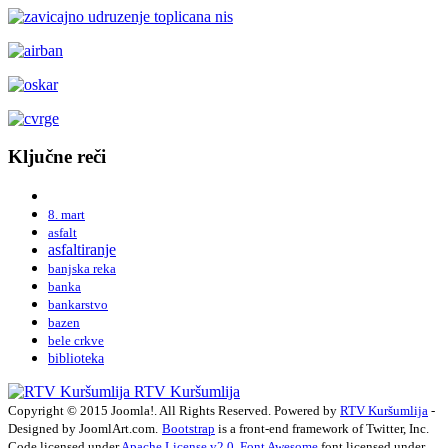
Ključne reči
8. mart
asfalt
asfaltiranje
banjska reka
banka
bankarstvo
bazen
bele crkve
biblioteka
RTV Kuršumlija
Copyright © 2015 Joomla!. All Rights Reserved. Powered by
RTV Kuršumlija
-
Designed by JoomlArt.com.
Bootstrap
is a front-end framework of Twitter, Inc.
Code licensed under
Apache License v2.0
.
Font Awesome
font licensed under