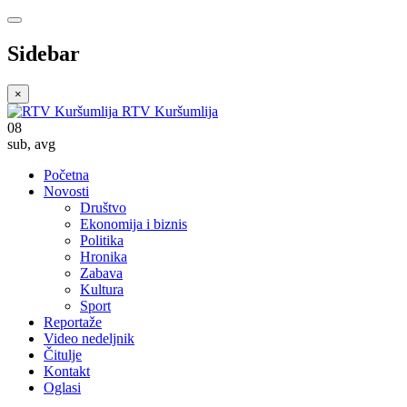
Sidebar
×
RTV Kuršumlija
08
sub
,
avg
Početna
Novosti
Društvo
Ekonomija i biznis
Politika
Hronika
Zabava
Kultura
Sport
Reportaže
Video nedeljnik
Čitulje
Kontakt
Oglasi