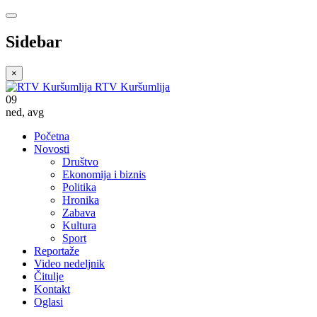
Sidebar
×
RTV Kuršumlija
09
ned
,
avg
Početna
Novosti
Društvo
Ekonomija i biznis
Politika
Hronika
Zabava
Kultura
Sport
Reportaže
Video nedeljnik
Čitulje
Kontakt
Oglasi