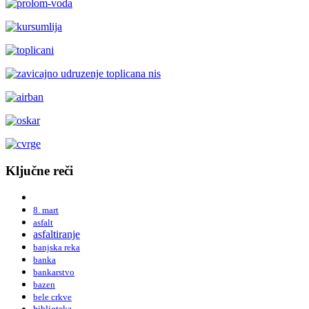
Ključne reči
8. mart
asfalt
asfaltiranje
banjska reka
banka
bankarstvo
bazen
bele crkve