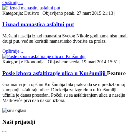
Opširnije...
Kategorija:
Društvo
|
Objavljeno petak, 27 mart 2015 21:13
|
I iznad manastira asfaltni put
Meštani naselja iznad manastira Svetog Nikole godinama nisu imali
drugi put, već su koristili manastirsko dvorište za prolaz.
Opširnije...
Kategorija:
Ekonomija
|
Objavljeno sreda, 19 mart 2014 15:51
|
Posle izbora asfaltiranje ulica u Kuršumliji
Feature
Godinama je u opštini Kuršumlija bila praksa da se u predizbornoj
kampanji asfaltiraju ulice. Direkcija za izgradnju u Kuršumliji
učinila je danas presedan. Počeli su sa asfaltiranjem ulica u naselju
Markoviće prvi dan nakon izbora.
Naši prijatelji