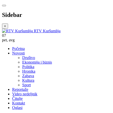
Sidebar
×
RTV Kuršumlija
07
pet
,
avg
Početna
Novosti
Društvo
Ekonomija i biznis
Politika
Hronika
Zabava
Kultura
Sport
Reportaže
Video nedeljnik
Čitulje
Kontakt
Oglasi