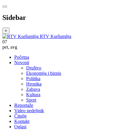
Sidebar
×
RTV Kuršumlija
07
pet
,
avg
Početna
Novosti
Društvo
Ekonomija i biznis
Politika
Hronika
Zabava
Kultura
Sport
Reportaže
Video nedeljnik
Čitulje
Kontakt
Oglasi