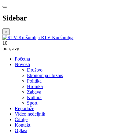
Sidebar
×
RTV Kuršumlija
10
pon
,
avg
Početna
Novosti
Društvo
Ekonomija i biznis
Politika
Hronika
Zabava
Kultura
Sport
Reportaže
Video nedeljnik
Čitulje
Kontakt
Oglasi