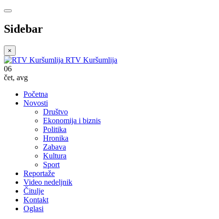
Sidebar
×
RTV Kuršumlija
06
čet
,
avg
Početna
Novosti
Društvo
Ekonomija i biznis
Politika
Hronika
Zabava
Kultura
Sport
Reportaže
Video nedeljnik
Čitulje
Kontakt
Oglasi