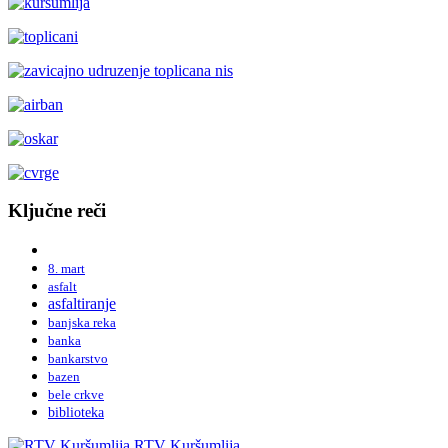
Ključne reči
8. mart
asfalt
asfaltiranje
banjska reka
banka
bankarstvo
bazen
bele crkve
biblioteka
RTV Kuršumlija