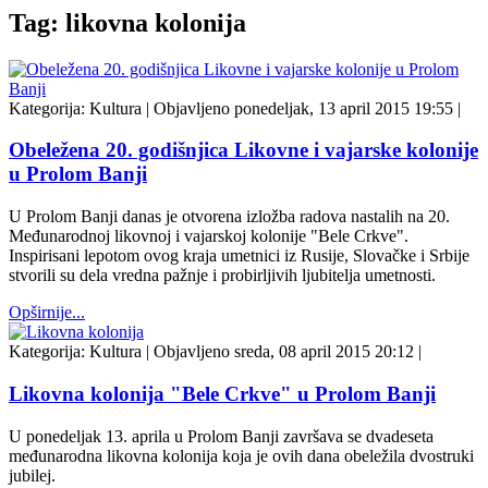
Tag: likovna kolonija
Kategorija:
Kultura
|
Objavljeno ponedeljak, 13 april 2015 19:55
|
Obeležena 20. godišnjica Likovne i vajarske kolonije
u Prolom Banji
U Prolom Banji danas je otvorena izložba radova nastalih na 20.
Međunarodnoj likovnoj i vajarskoj kolonije "Bele Crkve".
Inspirisani lepotom ovog kraja umetnici iz Rusije, Slovačke i Srbije
stvorili su dela vredna pažnje i probirljivih ljubitelja umetnosti.
Opširnije...
Kategorija:
Kultura
|
Objavljeno sreda, 08 april 2015 20:12
|
Likovna kolonija "Bele Crkve" u Prolom Banji
U ponedeljak 13. aprila u Prolom Banji završava se dvadeseta
međunarodna likovna kolonija koja je ovih dana obeležila dvostruki
jubilej.