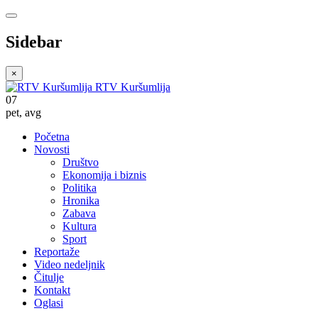
Sidebar
×
RTV Kuršumlija
07
pet
,
avg
Početna
Novosti
Društvo
Ekonomija i biznis
Politika
Hronika
Zabava
Kultura
Sport
Reportaže
Video nedeljnik
Čitulje
Kontakt
Oglasi