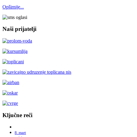
Opširnije...
Naši prijatelji
Ključne reči
8. mart