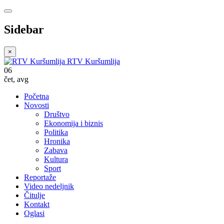
Sidebar
×
RTV Kuršumlija
06
čet
,
avg
Početna
Novosti
Društvo
Ekonomija i biznis
Politika
Hronika
Zabava
Kultura
Sport
Reportaže
Video nedeljnik
Čitulje
Kontakt
Oglasi