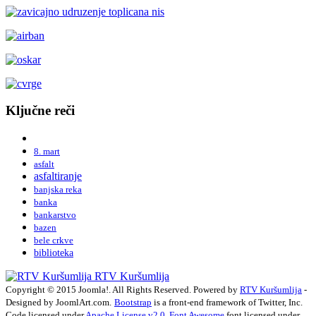
Ključne reči
8. mart
asfalt
asfaltiranje
banjska reka
banka
bankarstvo
bazen
bele crkve
biblioteka
RTV Kuršumlija
Copyright © 2015 Joomla!. All Rights Reserved. Powered by
RTV Kuršumlija
-
Designed by JoomlArt.com.
Bootstrap
is a front-end framework of Twitter, Inc.
Code licensed under
Apache License v2.0
.
Font Awesome
font licensed under