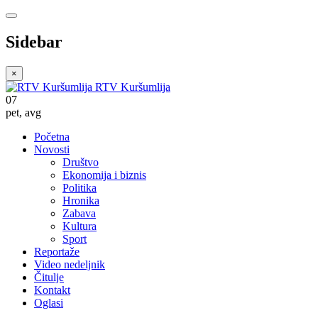
Sidebar
×
RTV Kuršumlija
07
pet
,
avg
Početna
Novosti
Društvo
Ekonomija i biznis
Politika
Hronika
Zabava
Kultura
Sport
Reportaže
Video nedeljnik
Čitulje
Kontakt
Oglasi