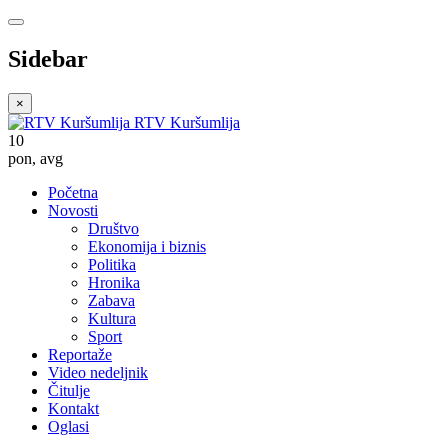
Sidebar
×
RTV Kuršumlija
10
pon
,
avg
Početna
Novosti
Društvo
Ekonomija i biznis
Politika
Hronika
Zabava
Kultura
Sport
Reportaže
Video nedeljnik
Čitulje
Kontakt
Oglasi