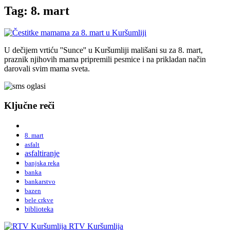
Tag: 8. mart
U dečijem vrtiću ''Sunce'' u Kuršumliji mališani su za 8. mart,
praznik njihovih mama pripremili pesmice i na prikladan način
darovali svim mama sveta.
Ključne reči
8. mart
asfalt
asfaltiranje
banjska reka
banka
bankarstvo
bazen
bele crkve
biblioteka
RTV Kuršumlija