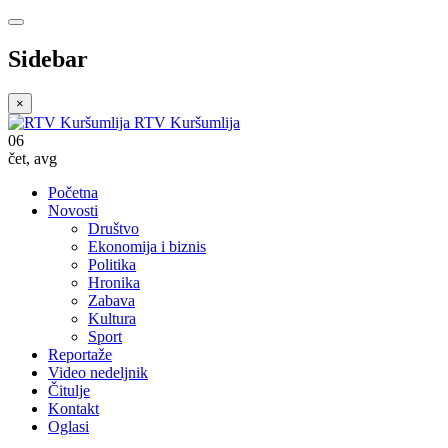
Sidebar
×
RTV Kuršumlija
06
čet
,
avg
Početna
Novosti
Društvo
Ekonomija i biznis
Politika
Hronika
Zabava
Kultura
Sport
Reportaže
Video nedeljnik
Čitulje
Kontakt
Oglasi