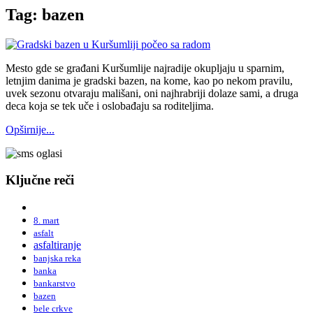
Tag: bazen
Mesto gde se građani Kuršumlije najradije okupljaju u sparnim,
letnjim danima je gradski bazen, na kome, kao po nekom pravilu,
uvek sezonu otvaraju mališani, oni najhrabriji dolaze sami, a druga
deca koja se tek uče i oslobađaju sa roditeljima.
Opširnije...
Ključne reči
8. mart
asfalt
asfaltiranje
banjska reka
banka
bankarstvo
bazen
bele crkve