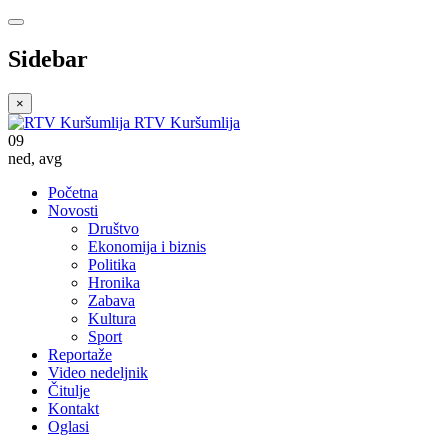
Sidebar
×
RTV Kuršumlija
09
ned
,
avg
Početna
Novosti
Društvo
Ekonomija i biznis
Politika
Hronika
Zabava
Kultura
Sport
Reportaže
Video nedeljnik
Čitulje
Kontakt
Oglasi