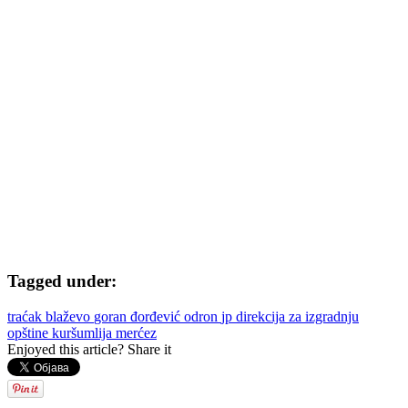
Tagged under:
traćak
blaževo
goran đorđević
odron
jp direkcija za izgradnju
opštine kuršumlija
merćez
Enjoyed this article? Share it