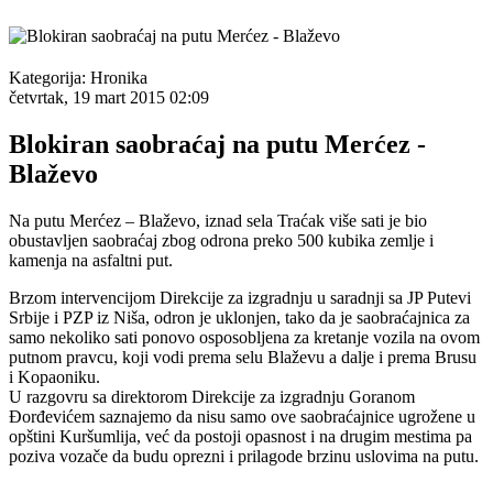
Kategorija:
Hronika
četvrtak, 19 mart 2015 02:09
Blokiran saobraćaj na putu Merćez -
Blaževo
Na putu Merćez – Blaževo, iznad sela Traćak više sati je bio
obustavljen saobraćaj zbog odrona preko 500 kubika zemlje i
kamenja na asfaltni put.
Brzom intervencijom Direkcije za izgradnju u saradnji sa JP Putevi
Srbije i PZP iz Niša, odron je uklonjen, tako da je saobraćajnica za
samo nekoliko sati ponovo osposobljena za kretanje vozila na ovom
putnom pravcu, koji vodi prema selu Blaževu a dalje i prema Brusu
i Kopaoniku.
U razgovru sa direktorom Direkcije za izgradnju Goranom
Đorđevićem saznajemo da nisu samo ove saobraćajnice ugrožene u
opštini Kuršumlija, već da postoji opasnost i na drugim mestima pa
poziva vozače da budu oprezni i prilagode brzinu uslovima na putu.