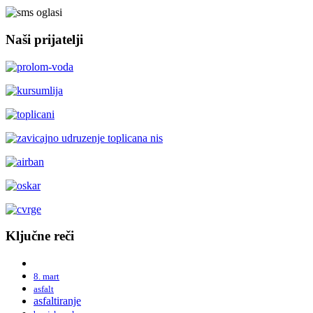
Naši prijatelji
Ključne reči
8. mart
asfalt
asfaltiranje