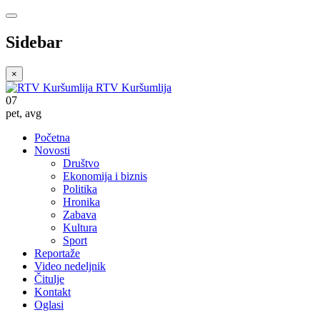
Sidebar
×
RTV Kuršumlija
07
pet
,
avg
Početna
Novosti
Društvo
Ekonomija i biznis
Politika
Hronika
Zabava
Kultura
Sport
Reportaže
Video nedeljnik
Čitulje
Kontakt
Oglasi