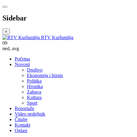
Sidebar
×
RTV Kuršumlija
09
ned
,
avg
Početna
Novosti
Društvo
Ekonomija i biznis
Politika
Hronika
Zabava
Kultura
Sport
Reportaže
Video nedeljnik
Čitulje
Kontakt
Oglasi