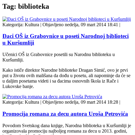
Tag: biblioteka
Kategorija:
Kultura
|
Objavljeno nedelja, 09 mart 2014 18:41
|
Đaci OŠ iz Grabovnice u poseti Narodnoj biblioteci
u Kuršumliji
Učenici OŠ iz Grabovnice posetili su Narodnu biblioteku u
Kuršumliji.
Kako ističe direktor Narodne biblioteke Dragan Simić, ovo je prvi
put u životu ovih mališana da dođu u posetu, ali napominje da će se
u daljim posetama videti i sa đacima osnovnih škola iz Rače i
Lukovske banje.
Kategorija:
Kultura
|
Objavljeno nedelja, 09 mart 2014 18:28
|
Promocija romana za decu autora Uroša Petrovića
Povodom Svetskog dana knjige, Narodna biblioteka u Kuršumliji je
organizovala promociju najboljeg romana za decu u 2013. godini,