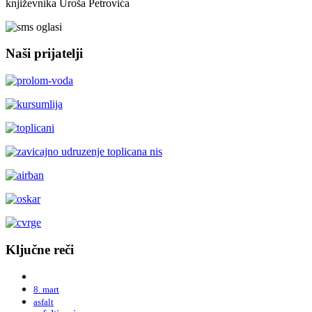
književnika Uroša Petrovića
Naši prijatelji
Ključne reči
8. mart
asfalt